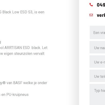
049
 Black Low ESD S3, is een
ver
g
zool ARRTISAN ESD black. Let
w eigen steunzolen vervalt
rgy® van BASF welke je onder
s en PU-kruipneus