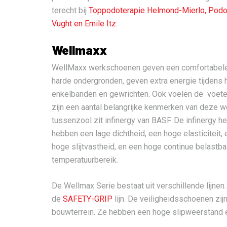
terecht bij
Toppodoterapie Helmond-Mierlo,
Podop
Vught en
Emile Itz.
Wellmaxx
WellMaxx werkschoenen geven een comfortabele 
harde ondergronden, geven extra energie tijdens 
enkelbanden en gewrichten. Ook voelen de voete
zijn een aantal belangrijke kenmerken van deze we
tussenzool zit infinergy van BASF. De infinergy h
hebben een lage dichtheid, een hoge elasticiteit,
hoge slijtvastheid, en een hoge continue belastb
temperatuurbereik.
De Wellmax Serie bestaat uit verschillende lijne
de
SAFETY-GRIP
lijn. De veiligheidsschoenen zij
bouwterrein. Ze hebben een hoge slipweerstand 