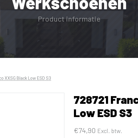
Werkschoenen
Product informatie
co XXSG Black Low ESD S3
728721 Fran
Low ESD S3
€
74,90
Excl. btw.