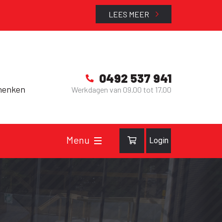
LEES MEER
0492 537 941
henken
Werkdagen van 09.00 tot 17.00
Login