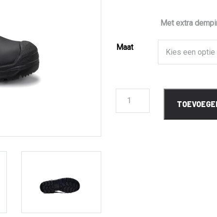
Met extra dempin
Maat
728721
TOEVOEGE
Francesco
XXSG
Black
Low
ESD
S3
aantal