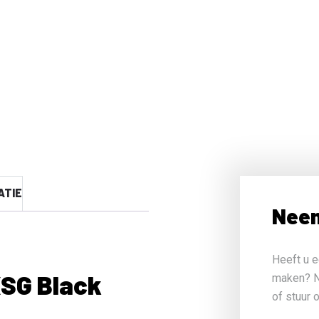
ATIE
Neem
Heeft u e
SG Black
maken? N
of stuur 