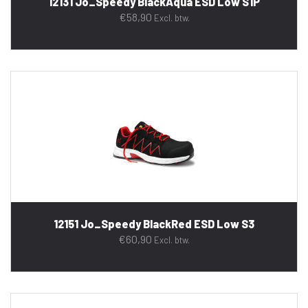
12131 Jo_Speedy BlackAqua ESD Low S1P
€
58,90
Excl. btw.
12151 Jo_Speedy BlackRed ESD Low S3
€
60,90
Excl. btw.