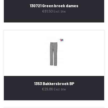
130721 Green broek dames
€
81,50
Excl. btw.
1353 Bakkersbroek BP
€
29,86
Excl. btw.