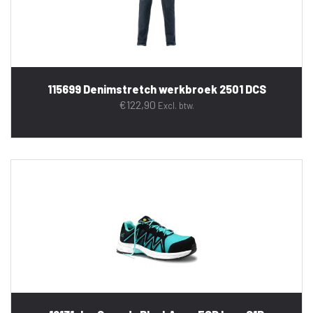
115699 Denimstretch werkbroek 2501 DCS
€
122,90
Excl. btw.