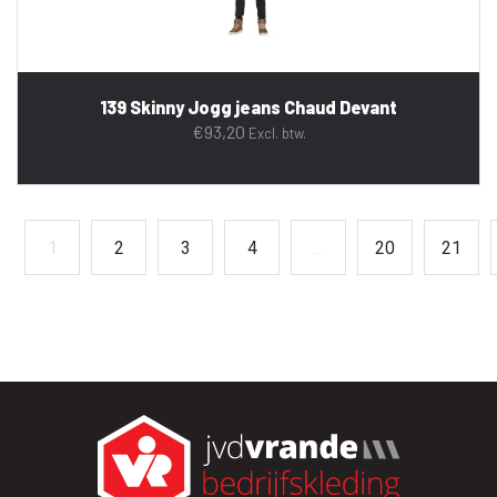
139 Skinny Jogg jeans Chaud Devant
€
93,20
Excl. btw.
1
2
3
4
…
20
21