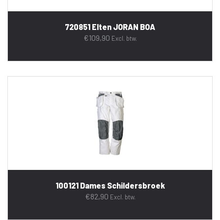
720851 Elten JORAN BOA
€
109,90
Excl. btw.
100121 Dames Schildersbroek
€
82,90
Excl. btw.