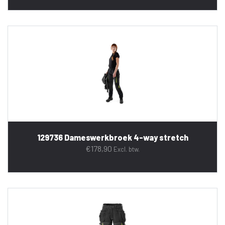
129736 Dameswerkbroek 4-way stretch
€
178,90
Excl. btw.