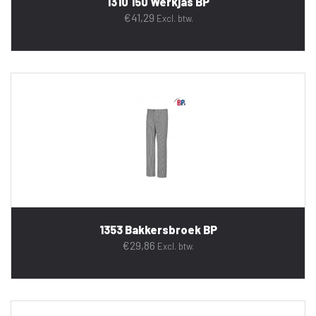
1310 150 Werkjas BP
€
41,29
Excl. btw.
1353 Bakkersbroek BP
€
29,86
Excl. btw.