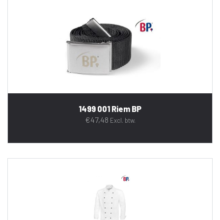
1499 001 Riem BP
€
47,48
Excl. btw.