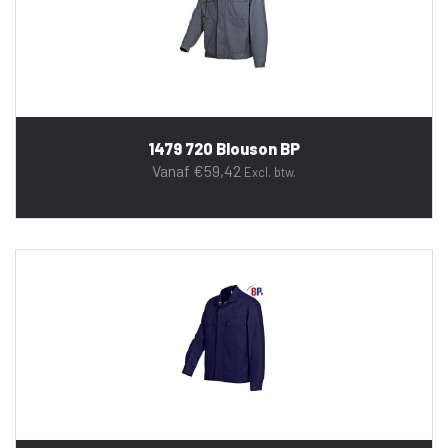
1479 720 Blouson BP
Vanaf
€
59,42
Excl. btw.