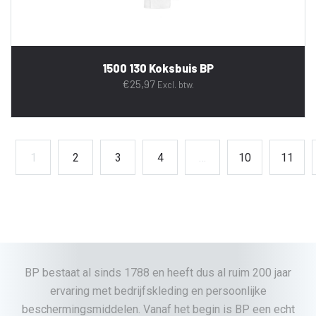
1500 130 Koksbuis BP
€
25,97
Excl. btw.
1
2
3
4
…
10
11
BP bestaat al sinds 1788 en heeft dus al ruim 200 jaar
ervaring met bedrijfskleding en persoonlijke
beschermingsmiddelen. Vanaf het begin is BP een echt