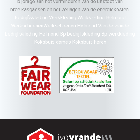
bijdrage aan het verminderen van de uitstoot van
broeikasgassen en het verlagen van de energiekosten.
Bedrijfskleding Werkkleding Werkkleding Helmond
WerkschoenenWerkschoenen Helmond Van de vrande
bedrijfskleding Helmond Bp bedrijfskleding Bp werkkleding
Koksbuis dames Koksbuis heren