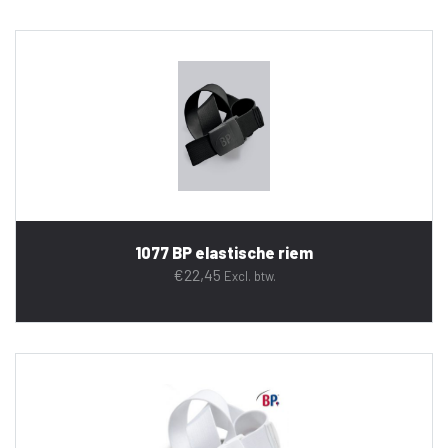
1077 BP elastische riem
€
22,45
Excl. btw.