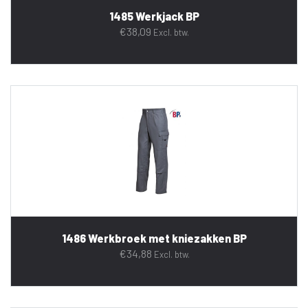
1485 Werkjack BP
€
38,09
Excl. btw.
1486 Werkbroek met kniezakken BP
€
34,88
Excl. btw.