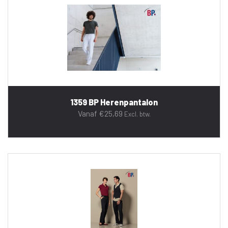
1359 BP Herenpantalon
Vanaf
€
25,69
Excl. btw.