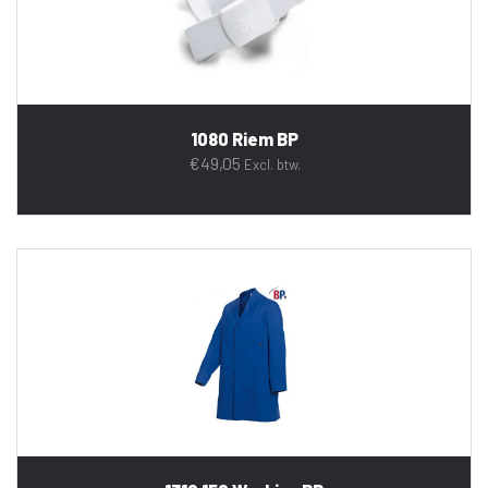
1080 Riem BP
€
49,05
Excl. btw.