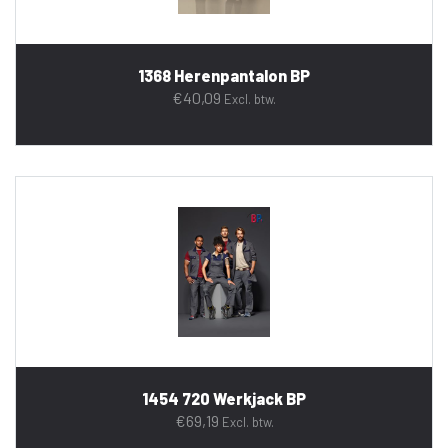
1368 Herenpantalon BP
€
40,09
Excl. btw.
1454 720 Werkjack BP
€
69,19
Excl. btw.