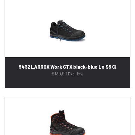
5432 LARROX Work GTX black-blue Lo S3 CI
€
139,90
Excl. btw.