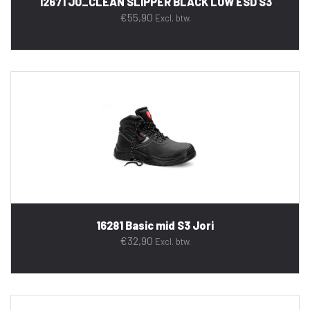
12671 JO_CLEAN SLIPPER BLACK LOW ESD S3
€
55,90
Excl. btw.
16281 Basic mid S3 Jori
€
32,90
Excl. btw.