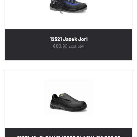
12521 Jazek Jori
€
60,90
Excl. btw.