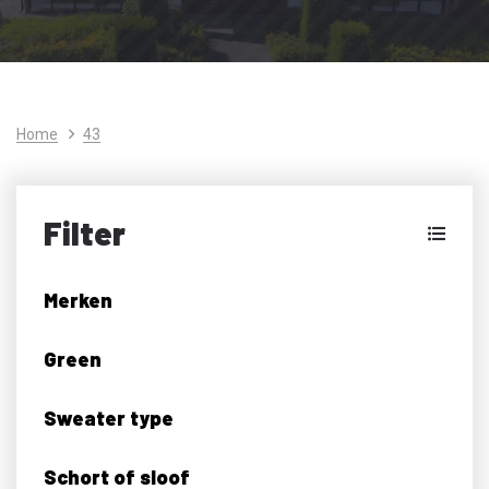
Home
43
Filter
Merken
Green
Sweater type
Schort of sloof