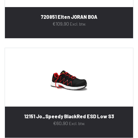
720851 Elten JORAN BOA
€
109,90
Excl. btw.
12151 Jo_Speedy BlackRed ESD Low S3
€
60,90
Excl. btw.