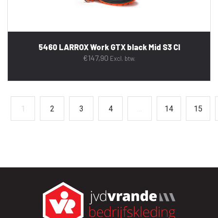
5460 LARROX Work GTX black Mid S3 CI
€
147,90
Excl. btw.
1
2
3
4
…
14
15