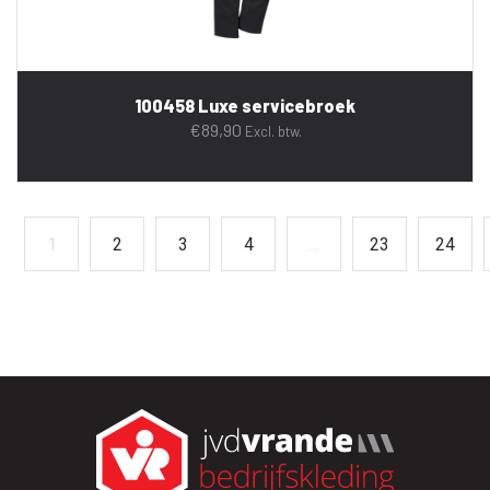
100458 Luxe servicebroek
€
89,90
Excl. btw.
1
2
3
4
…
23
24