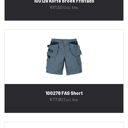
100128 Korte broek Fristads
€
61,50
Excl. btw.
100276 FAS Short
€
77,90
Excl. btw.