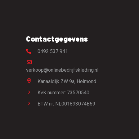
Contactgegevens
0492 537 941
verkoop@onlinebedrijfskleding.nl
Kanaaldijk ZW 9a,
Helmond
KvK nummer: 73570540
BTW nr: NL001893074B69