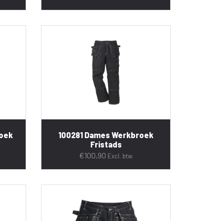
roek
100281 Dames Werkbroek
Fristads
€
100,90
Excl. btw.