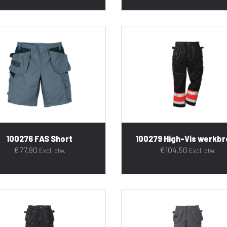
100276 FAS Short
100279 High-Vis werkb
€
77,90
€
104,50
Excl. btw.
Excl. btw.