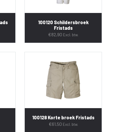
tads
100120 Schildersbroek
Fristads
€
82,90
Excl. btw.
100128 Korte broek Fristads
€
61,50
Excl. btw.