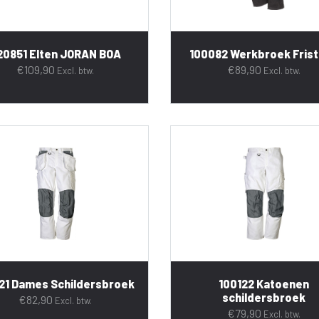
20851 Elten JORAN BOA
100082 Werkbroek Fris
€
109,90
€
89,90
Excl. btw.
Excl. btw.
21 Dames Schildersbroek
100122 Katoenen
schildersbroek
€
82,90
Excl. btw.
€
79,90
Excl. btw.