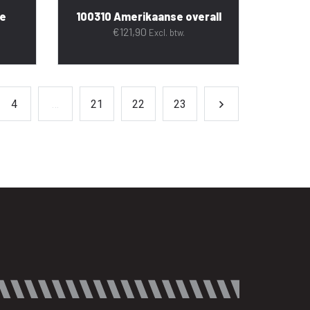
re
100310 Amerikaanse overall
€
121,90
Excl. btw.
4
…
21
22
23