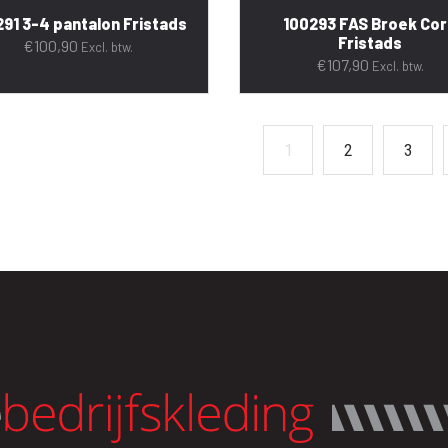
91 3-4 pantalon Fristads
100293 FAS Broek Co
Fristads
€
100,90
Excl. btw.
€
107,90
Excl. btw.
1
2
3