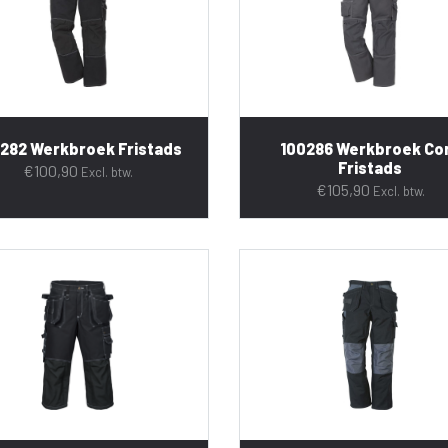
282 Werkbroek Fristads
100286 Werkbroek Co
Fristads
€
100,90
Excl. btw.
€
105,90
Excl. btw.