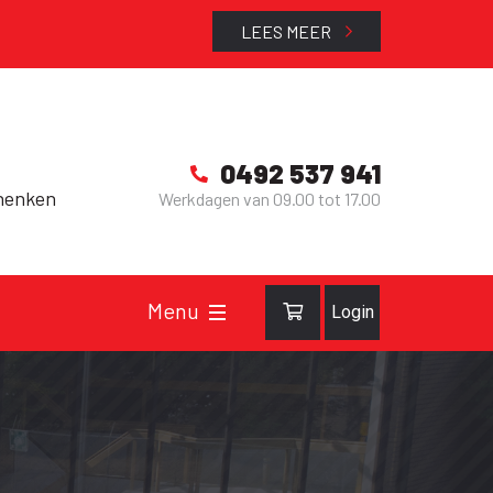
LEES MEER
0492 537 941
henken
Werkdagen van 09.00 tot 17.00
Login