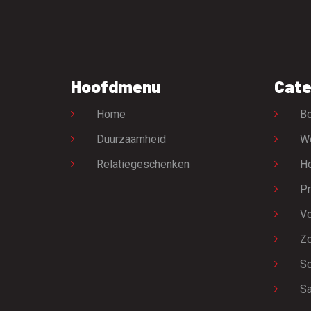
Hoofdmenu
Cate
Home
Bo
Duurzaamheid
W
Relatiegeschenken
H
Pr
Vo
Zo
Sc
Sa