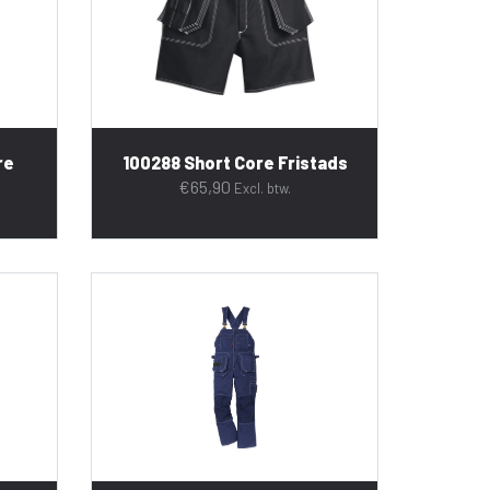
re
100288 Short Core Fristads
€
65,90
Excl. btw.