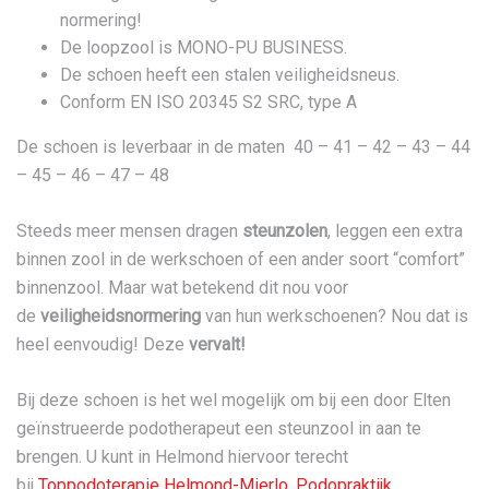
normering!
De loopzool is MONO-PU BUSINESS.
De schoen heeft een stalen veiligheidsneus.
Conform EN ISO 20345 S2 SRC, type A
De schoen is leverbaar in de maten 40 – 41 – 42 – 43 – 44
– 45 – 46 – 47 – 48
Steeds meer mensen dragen
steunzolen
, leggen een extra
binnen zool in de werkschoen of een ander soort “comfort”
binnenzool. Maar wat betekend dit nou voor
de
veiligheidsnormering
van hun werkschoenen? Nou dat is
heel eenvoudig! Deze
vervalt!
Bij deze schoen is het wel mogelijk om bij een door Elten
geïnstrueerde podotherapeut een steunzool in aan te
brengen. U kunt in Helmond hiervoor terecht
bij
Toppodoterapie Helmond-Mierlo,
Podopraktijk