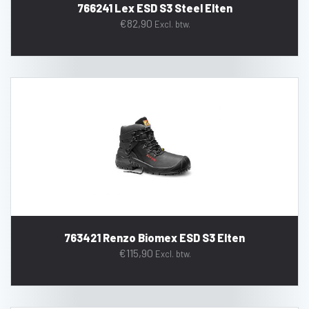
766241 Lex ESD S3 Steel Elten
€
82,90
Excl. btw.
763421 Renzo Biomex ESD S3 Elten
€
115,90
Excl. btw.