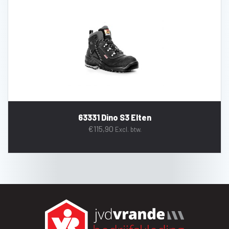
63331 Dino S3 Elten
€
115,90
Excl. btw.