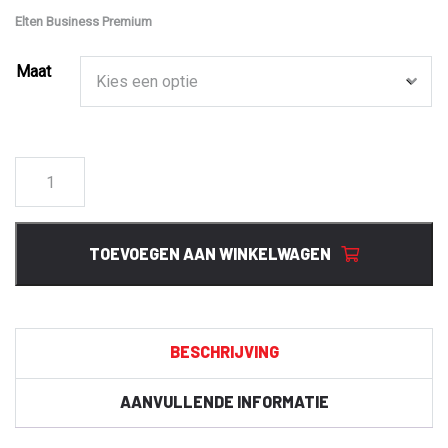
Elten Business Premium
Maat
71306
Adviser
low
esd
TOEVOEGEN AAN WINKELWAGEN
S2
aantal
BESCHRIJVING
AANVULLENDE INFORMATIE