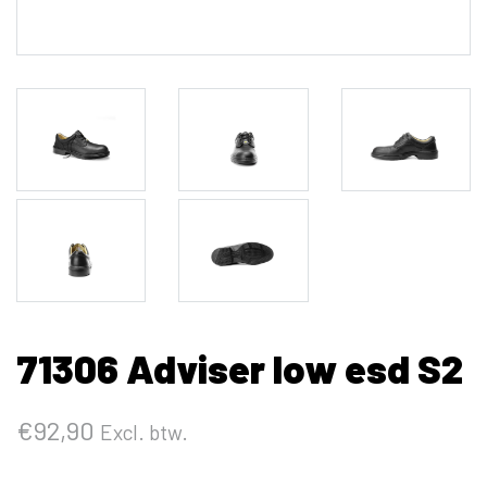
71306 Adviser low esd S2
€
92,90
Excl. btw.