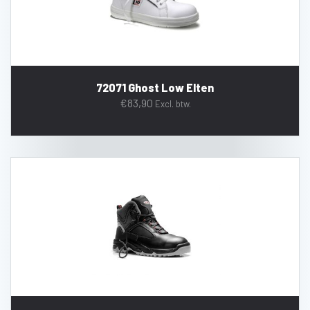
72071 Ghost Low Elten
€
83,90
Excl. btw.