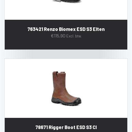
763421 Renzo Biomex ESD S3 Elten
€
115,90
Excl. btw.
78671 Rigger Boot ESD S3 CI