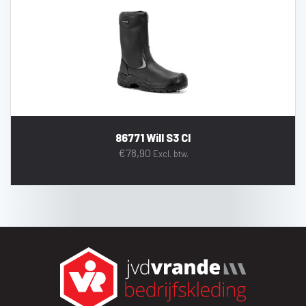
86771 Will S3 CI
€
78,90
Excl. btw.