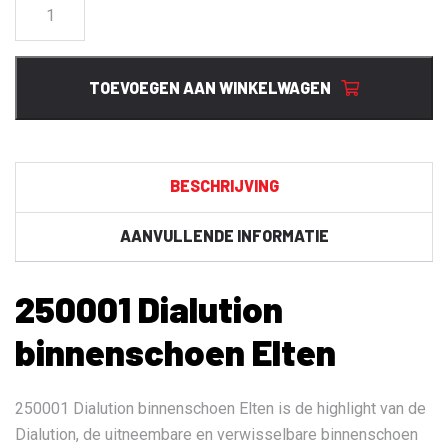
250001
Dialution
binnenschoen
Elten
TOEVOEGEN AAN WINKELWAGEN
aantal
BESCHRIJVING
AANVULLENDE INFORMATIE
250001 Dialution
binnenschoen Elten
250001 Dialution binnenschoen Elten is de highlight van de
Dialution, de uitneembare en verwisselbare binnenschoen