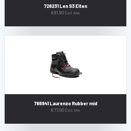
726231 Len S3 Elten
€
81,90
Excl. btw.
766941 Laurenzo Rubber mid
€
77,90
Excl. btw.