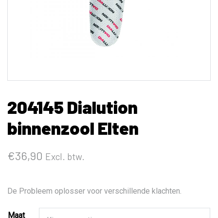
204145 Dialution
binnenzool Elten
€
36,90
Excl. btw.
De Probleem oplosser voor verschillende klachten.
Maat