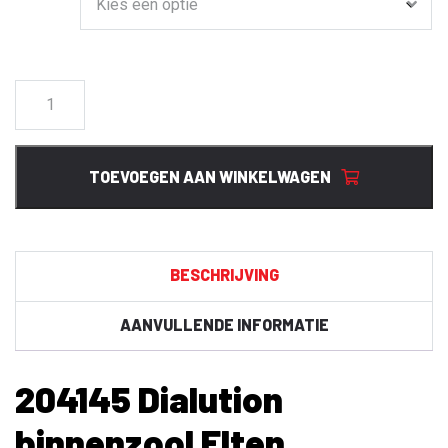
204145
Dialution
binnenzool
Elten
TOEVOEGEN AAN WINKELWAGEN
aantal
BESCHRIJVING
AANVULLENDE INFORMATIE
204145 Dialution
binnenzool Elten