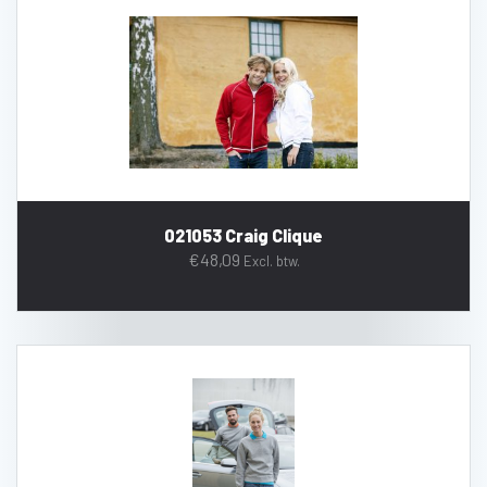
021053 Craig Clique
€
48,09
Excl. btw.