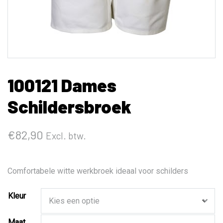
100121 Dames
Schildersbroek
€
82,90
Excl. btw.
Comfortabele witte werkbroek ideaal voor schilders
Kleur
Maat