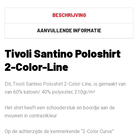
aantal
BESCHRIJVING
AANVULLENDE INFORMATIE
Tivoli Santino Poloshirt
2-Color-Line
Dit, Tivoli Santino Poloshirt 2-Color-Line, is gemaakt van
van 60% katoen/ 40% polyester, 210gr/m²
Het shirt heeft een schouderstuk en boordje aan de
mouwen in contrastkleur
Op de achterzijde de kenmerkende “2-Color Curve”