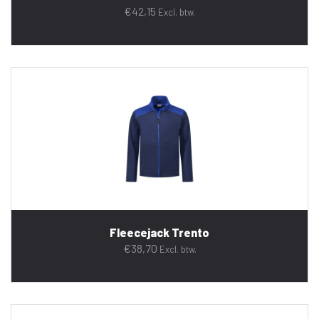
€
42,15
Excl. btw.
Fleecejack Trento
€
38,70
Excl. btw.