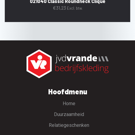
021040 Classic Roundneck Clique
€
31,23
Excl. btw.
Hoofdmenu
Home
Duurzaamheid
Relatiegeschenken