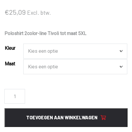
€
25,09
Excl. btw.
Poloshirt 2color-line Tivoli tot maat 5XL
Kleur
Maat
Tivoli
Santino
Poloshirt
2-
TOEVOEGEN AAN WINKELWAGEN
Color-
Line