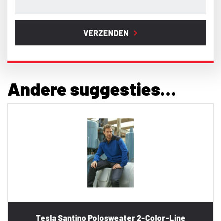
VERZENDEN
Andere suggesties…
Tesla Santino Polosweater 2-Color-Line