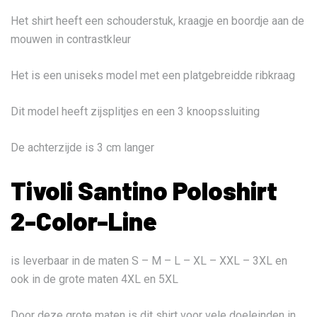
Het shirt heeft een schouderstuk, kraagje en boordje aan de
mouwen in contrastkleur
Het is een uniseks model met een platgebreidde ribkraag
Dit model heeft zijsplitjes en een 3 knoopssluiting
De achterzijde is 3 cm langer
Tivoli Santino Poloshirt
2-Color-Line
is leverbaar in de maten S – M – L – XL – XXL – 3XL en
ook in de grote maten 4XL en 5XL
Door deze grote maten is dit shirt voor vele doeleinden in