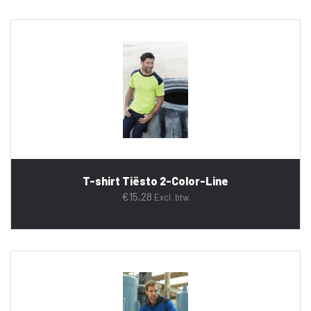
T-shirt Tiësto 2-Color-Line
€
15,28
Excl. btw.