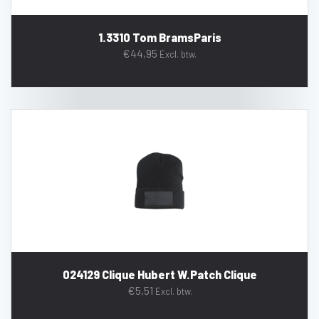
1.3310 Tom BramsParis
€
44,95
Excl. btw.
024129 Clique Hubert W.Patch Clique
€
5,51
Excl. btw.