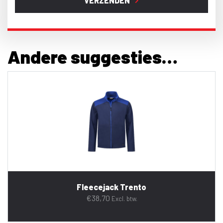
VERZENDEN
Andere suggesties…
Fleecejack Trento
€
38,70
Excl. btw.