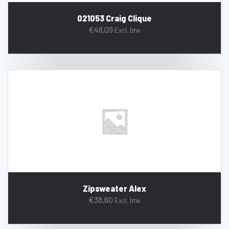
021053 Craig Clique
€
48,09
Excl. btw.
Zipsweater Alex
€
38,60
Excl. btw.