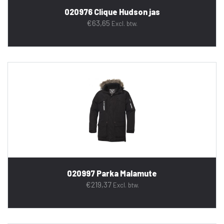
020976 Clique Hudson jas
€
63,65
Excl. btw.
020997 Parka Malamute
€
219,37
Excl. btw.