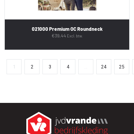
021000 Premium OC Roundneck
€
39,44
Excl. btw.
1
2
3
4
…
24
25