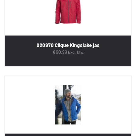
020970 Clique Kingslake jas
€
90,99
Excl. btw.