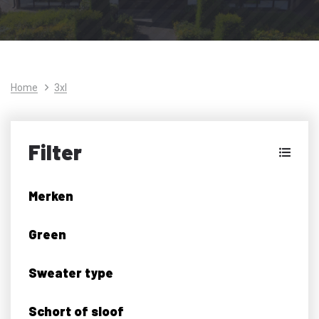
Home
3xl
Filter
Merken
Green
Sweater type
Schort of sloof