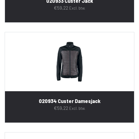
020933 Custer Jack
€
59,22
Excl. btw.
020934 Custer Damesjack
€
59,22
Excl. btw.