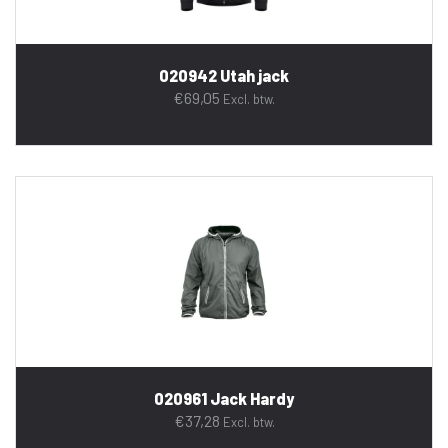
020942 Utah jack
€
69,05
Excl. btw.
020961 Jack Hardy
€
37,28
Excl. btw.