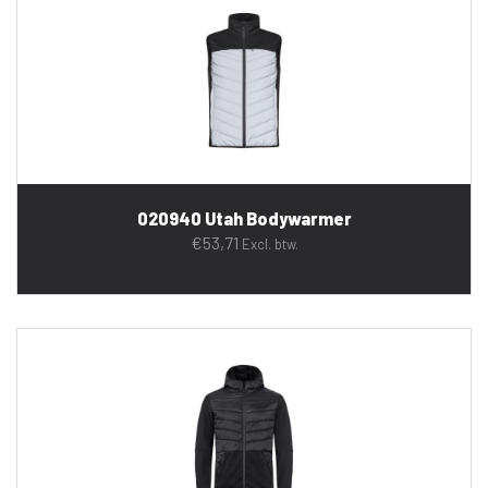
020940 Utah Bodywarmer
€
53,71
Excl. btw.