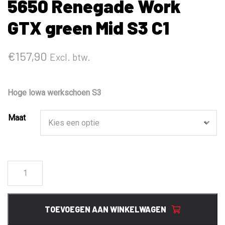
5650 Renegade Work
GTX green Mid S3 C1
€
157,90
Excl. btw.
Hoge lowa werkschoen S3
Maat
5650
Renegade
Work
GTX
TOEVOEGEN AAN WINKELWAGEN
green