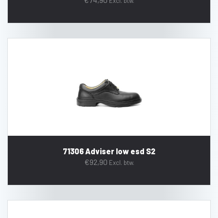
Excl. btw.
71306 Adviser low esd S2
€
92,90
Excl. btw.