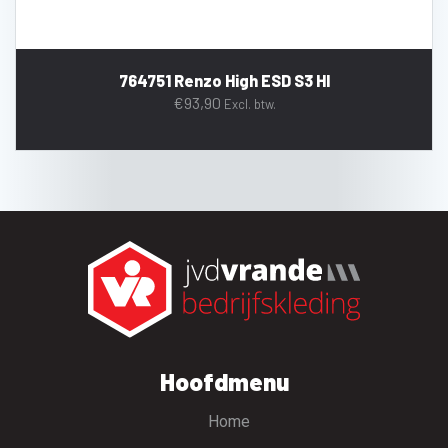
764751 Renzo High ESD S3 HI
€
93,90
Excl. btw.
Hoofdmenu
Home