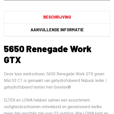
Mid
S3
C1
BESCHRIJVING
aantal
AANVULLENDE INFORMATIE
5650 Renegade Work
GTX
Deze luxe werkschoen, 5650 Renegade Work GTX green
Mid S3 C1 is gemaakt van gehydrofobeerd Nubuck leder /
gehydrofobeerd textiel met Goretex®
ELTEN en LOWA hebben samen een assortiment
veiligheidsschoenen ontwikkeld en gerealiseerd welke
meer dan geschikt zijn voor S3-outdoor. Wie LOWA kent en