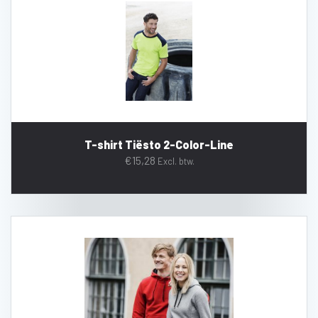
T-shirt Tiësto 2-Color-Line
€
15,28
Excl. btw.