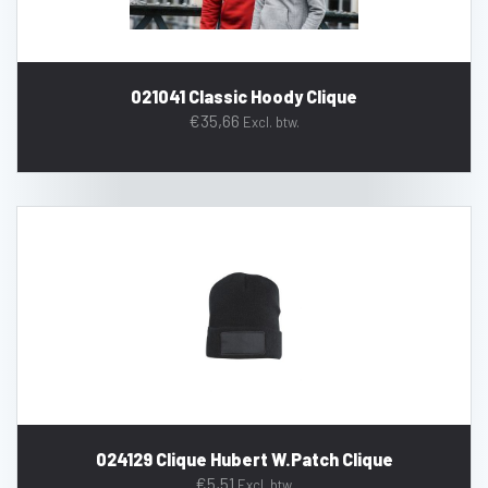
021041 Classic Hoody Clique
€
35,66
Excl. btw.
024129 Clique Hubert W.Patch Clique
€
5,51
Excl. btw.