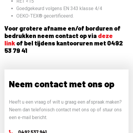
RET <15
Goedgekeurd volgens EN 343 klasse 4/4
OEKO-TEX® gecertificeerd.
Voor grotere afname en/of borduren of
bedrukken neem contact op via
deze
link
of bel tijdens kantooruren met 0492
53 79 41
Neem contact met ons op
Heeft u een vraag of wilt u graag een afspraak maken?
Neem dan telefonisch contact met ons op of stuur ons
een e-mail bericht.
0492 537 941