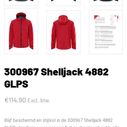
300967 Shelljack 4882
GLPS
€
114,90
Excl. btw.
Blijf beschermd en stijlvol in de 300967 Shelljack 4882