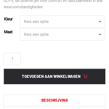
GLPS, de ultieme jas voor comfort en duurzaamheid in alle
weersomstandigheden.
Kleur
Maat
300967
Shelljack
4882
GLPS
TOEVOEGEN AAN WINKELWAGEN
aantal
BESCHRIJVING