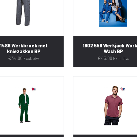
1486 Werkbroek met
1602 559 Werkjack Work
kniezakken BP
Wash BP
€
34,88
€
45,88
Excl. btw.
Excl. btw.