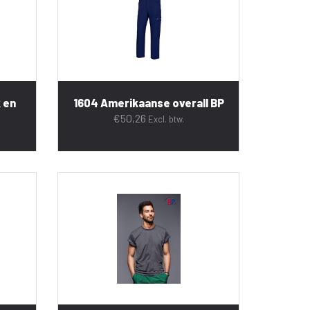
 en
1604 Amerikaanse overall BP
€
50,26
Excl. btw.