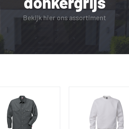
donkergrijs
Bekijk hier ons assortiment