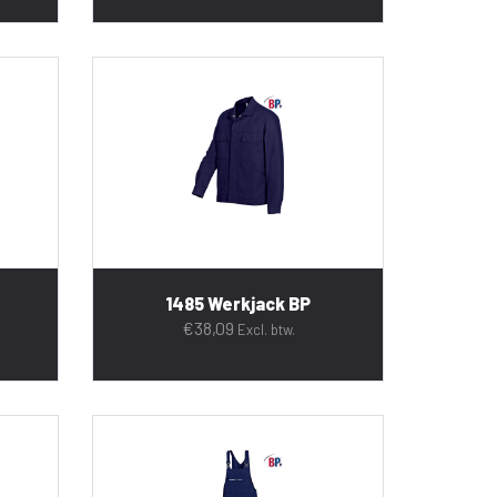
1485 Werkjack BP
€
38,09
Excl. btw.