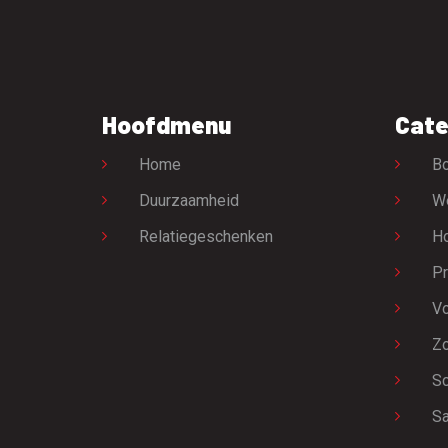
Hoofdmenu
Cate
Home
Bo
Duurzaamheid
W
Relatiegeschenken
H
Pr
Vo
Zo
Sc
Sa