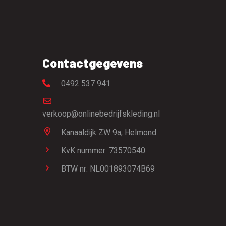
Contactgegevens
0492 537 941
verkoop@onlinebedrijfskleding.nl
Kanaaldijk ZW 9a,
Helmond
KvK nummer: 73570540
BTW nr: NL001893074B69