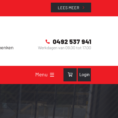
LEES MEER
0492 537 941
henken
Werkdagen van 09.00 tot 17.00
Login