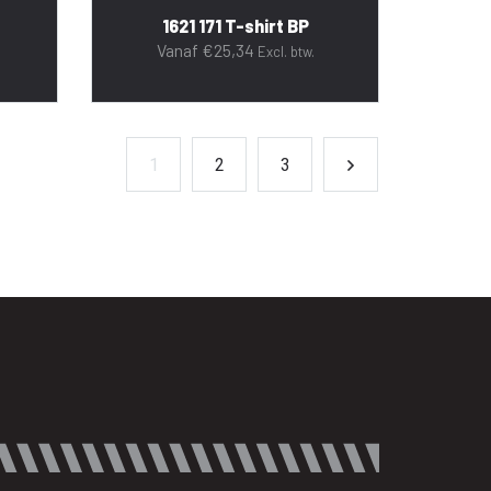
1621 171 T-shirt BP
Vanaf
€
25,34
Excl. btw.
1
2
3