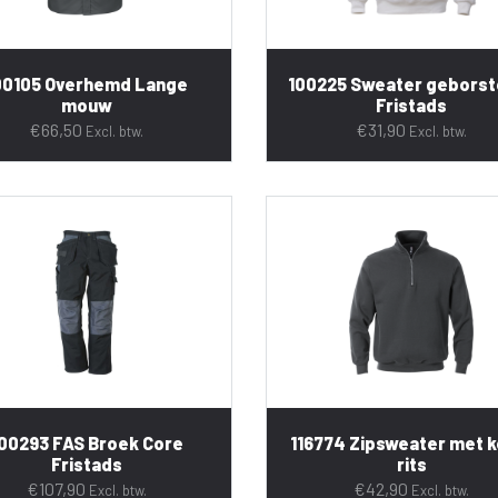
00105 Overhemd Lange
100225 Sweater geborst
mouw
Fristads
€
66,50
€
31,90
Excl. btw.
Excl. btw.
00293 FAS Broek Core
116774 Zipsweater met k
Fristads
rits
€
107,90
€
42,90
Excl. btw.
Excl. btw.