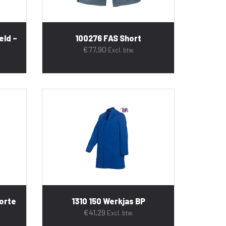
eld –
100276 FAS Short
€
77,90
Excl. btw.
orte
1310 150 Werkjas BP
€
41,29
Excl. btw.