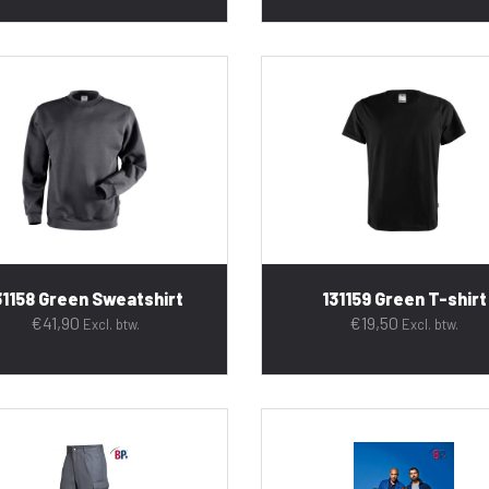
31158 Green Sweatshirt
131159 Green T-shirt
€
41,90
€
19,50
Excl. btw.
Excl. btw.