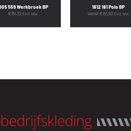
605 559 Werkbroek BP
1612 181 Polo BP
€
36,32
Vanaf
€
32,92
Excl. btw.
Excl. btw.