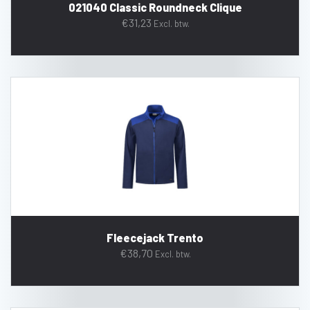
021040 Classic Roundneck Clique
€
31,23
Excl. btw.
Fleecejack Trento
€
38,70
Excl. btw.