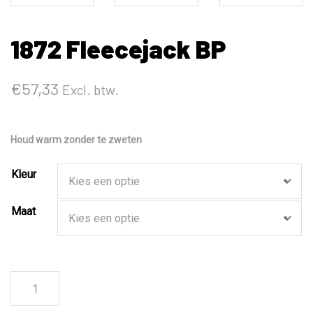
1872 Fleecejack BP
€
57,33
Excl. btw.
Houd warm zonder te zweten
Kleur
Maat
1872
Fleecejack