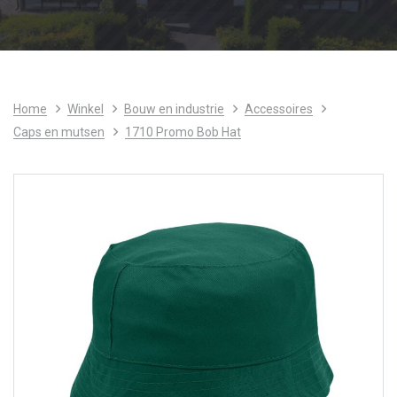
Home
Winkel
Bouw en industrie
Accessoires
Caps en mutsen
1710 Promo Bob Hat