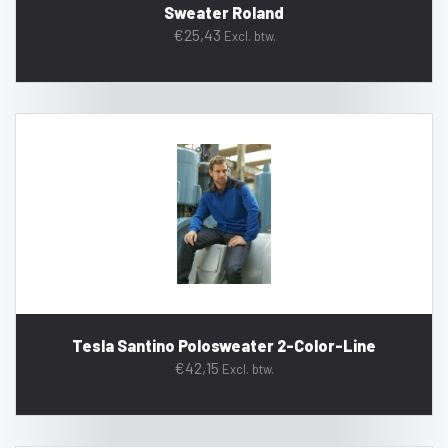
Sweater Roland
€
25,43
Excl. btw.
Tesla Santino Polosweater 2-Color-Line
€
42,15
Excl. btw.