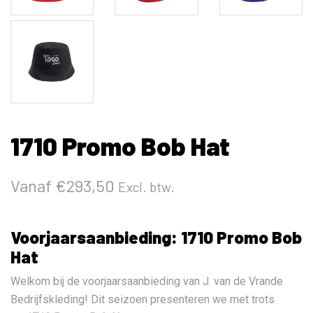
1710 Promo Bob Hat
Vanaf
€
293,50
Excl. btw.
Voorjaarsaanbieding: 1710 Promo Bob
Hat
Welkom bij de voorjaarsaanbieding van J. van de Vrande
Bedrijfskleding! Dit seizoen presenteren we met trots