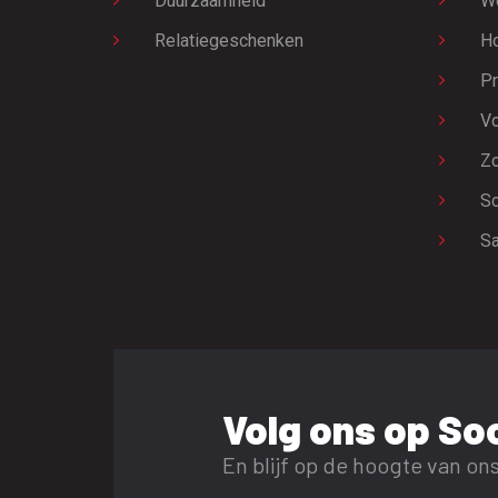
Duurzaamheid
W
Relatiegeschenken
H
Pr
Vo
Zo
Sc
Sa
Volg ons op Soc
En blijf op de hoogte van ons