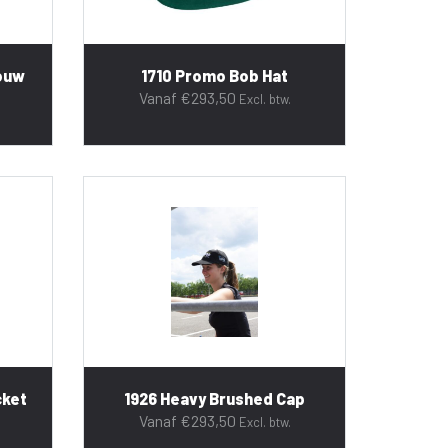
mouw
1710 Promo Bob Hat
Vanaf
€
293,50
Excl. btw.
cket
1926 Heavy Brushed Cap
Vanaf
€
293,50
Excl. btw.