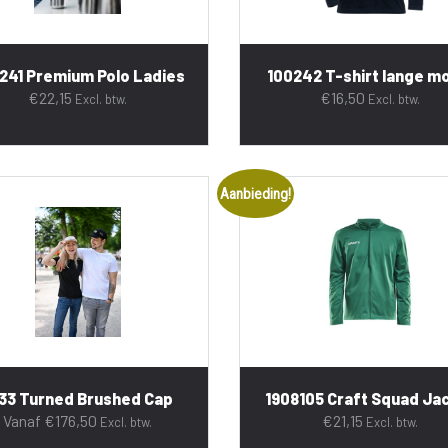
241 Premium Polo Ladies
100242 T-shirt lange 
€
22,15
€
16,50
Excl. btw.
Excl. btw.
Aanbieding!
33 Turned Brushed Cap
1908105 Craft Squad Ja
Vanaf
€
176,50
€
21,15
Excl. btw.
Excl. btw.