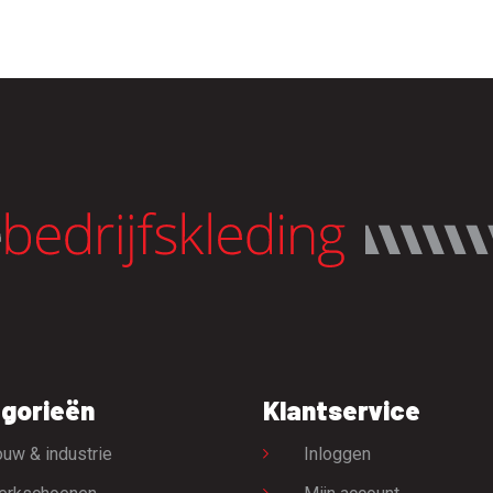
gorieën
Klantservice
uw & industrie
Inloggen