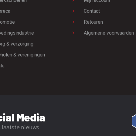
erkschoenen
Mijn account
oreca
Contact
omotie
Retouren
edingsindustrie
Algemene voorwaarden
rg & verzorging
holen & verenigingen
le
ial Media
 laatste nieuws