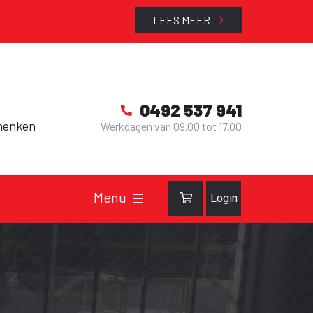
LEES MEER
0492 537 941
henken
Werkdagen van 09.00 tot 17.00
Login