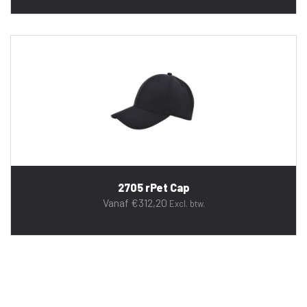
2705 rPet Cap
Vanaf
€
312,20
Excl. btw.