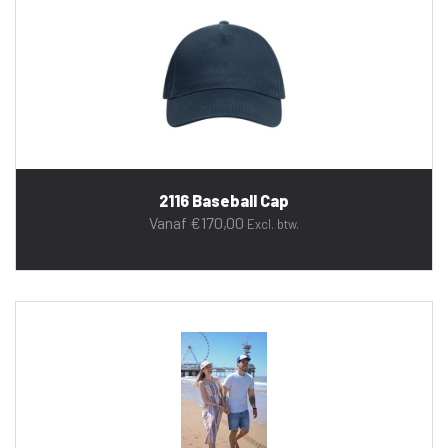
2116 Baseball Cap
Vanaf
€
170,00
Excl. btw.