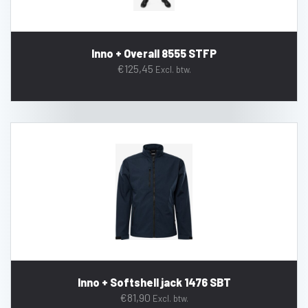
Inno + Overall 8555 STFP
€
125,45
Excl. btw.
Inno + Softshell jack 1476 SBT
€
81,90
Excl. btw.