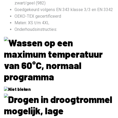
zwart/geel (982)
Goedgekeurd volgens EN 343 klasse 3/3 en EN 3342
OEKO-TEX gecertificeerd
Maten: XS t/m 4XL
Onderhoudsinstructies: