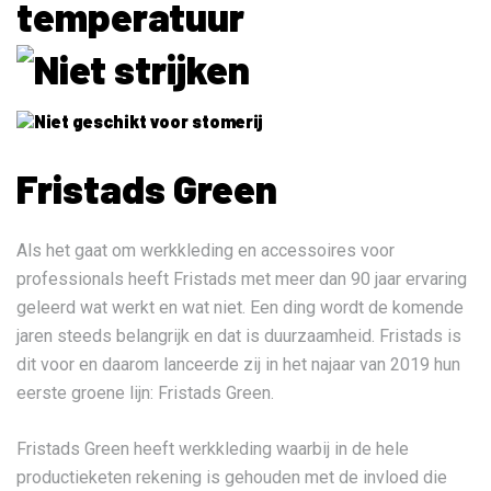
Fristads Green
Als het gaat om werkkleding en accessoires voor
professionals heeft Fristads met meer dan 90 jaar ervaring
geleerd wat werkt en wat niet. Een ding wordt de komende
jaren steeds belangrijk en dat is duurzaamheid. Fristads is
dit voor en daarom lanceerde zij in het najaar van 2019 hun
eerste groene lijn: Fristads Green.
Fristads Green heeft werkkleding waarbij in de hele
productieketen rekening is gehouden met de invloed die