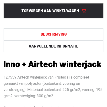
Airtech
winterjack
TOEVOEGEN AAN WINKELWAGEN
aantal
BESCHRIJVING
AANVULLENDE INFORMATIE
Inno + Airtech winterjack
127559 Airtech winterjack van Fristads is compleet
gemaakt van polyester (buitenkant, voering en
versteviging). Materiaal buitenkant: 225 gr/m2, voering: 195
g/m2, versteviging: 300 g/m2.