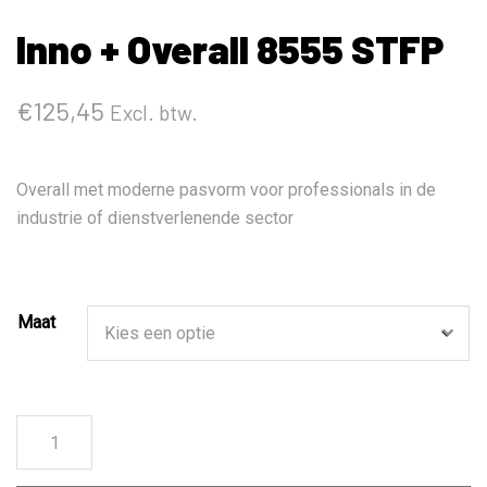
Inno + Overall 8555 STFP
€
125,45
Excl. btw.
Overall met moderne pasvorm voor professionals in de
industrie of dienstverlenende sector
Maat
Inno
+
Overall