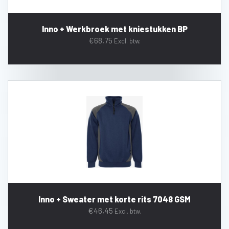
Inno + Werkbroek met kniestukken BP
€
68,75
Excl. btw.
Inno + Sweater met korte rits 7048 GSM
€
46,45
Excl. btw.