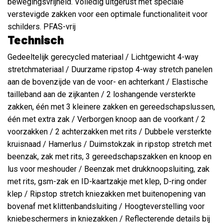
bewegingsvrijheid. Volledig uitgerust met speciale
verstevigde zakken voor een optimale functionaliteit voor
schilders. PFAS-vrij
Technisch
Gedeeltelijk gerecycled materiaal / Lichtgewicht 4-way
stretchmateriaal / Duurzame ripstop 4-way stretch panelen
aan de bovenzijde van de voor- en achterkant / Elastische
tailleband aan de zijkanten / 2 loshangende versterkte
zakken, één met 3 kleinere zakken en gereedschapslussen,
één met extra zak / Verborgen knoop aan de voorkant / 2
voorzakken / 2 achterzakken met rits / Dubbele versterkte
kruisnaad / Hamerlus / Duimstokzak in ripstop stretch met
beenzak, zak met rits, 3 gereedschapszakken en knoop en
lus voor meshouder / Beenzak met drukknoopsluiting, zak
met rits, gsm-zak en ID-kaartzakje met klep, D-ring onder
klep / Ripstop stretch kniezakken met buitenopening van
bovenaf met klittenbandsluiting / Hoogteverstelling voor
kniebeschermers in kniezakken / Reflecterende details bij