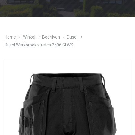
Home
Winkel
Bedrijven
Dusol
Dusol Werkbroek stretch 2596 GLWS