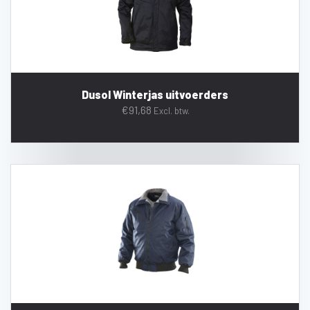
Dusol Winterjas uitvoerders
€
91,68
Excl. btw.