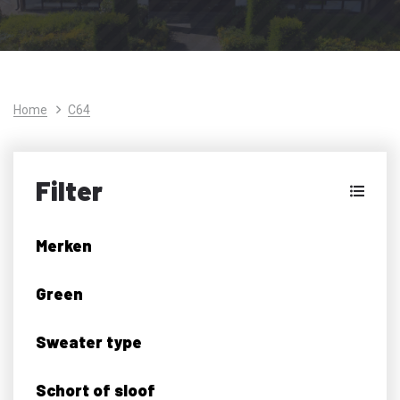
Home
C64
Filter
Merken
Green
Sweater type
Schort of sloof