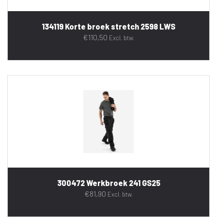
134119 Korte broek stretch 2598 LWS
€
110,50
Excl. btw.
300472 Werkbroek 241 GS25
€
81,90
Excl. btw.