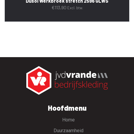
Dusol Werkbroek stretch 2596 GLWS
€
113,90
Excl. btw.
Hoofdmenu
Home
Duurzaamheid