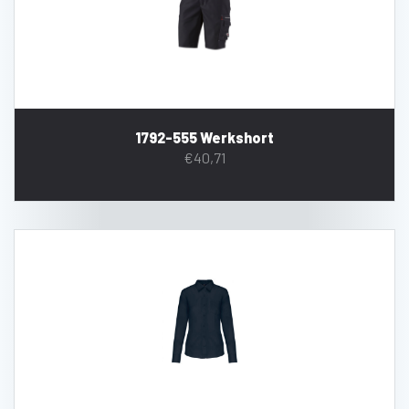
1792-555 Werkshort
€
40,71