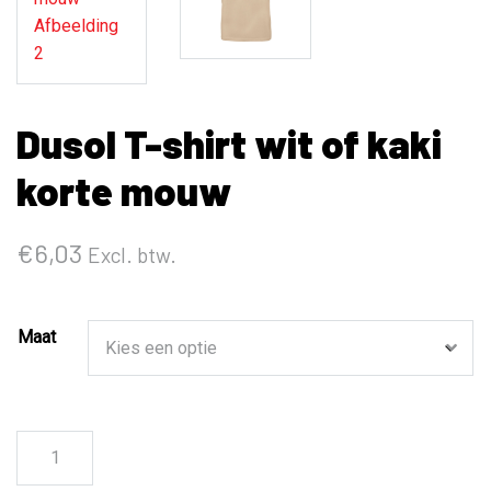
Dusol T-shirt wit of kaki
korte mouw
€
6,03
Excl. btw.
Maat
Dusol
T-