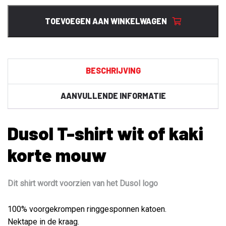
shirt
wit
TOEVOEGEN AAN WINKELWAGEN
of
kaki
korte
mouw
BESCHRIJVING
aantal
AANVULLENDE INFORMATIE
Dusol T-shirt wit of kaki
korte mouw
Dit shirt wordt voorzien van het Dusol logo
100% voorgekrompen ringgesponnen katoen.
Nektape in de kraag.