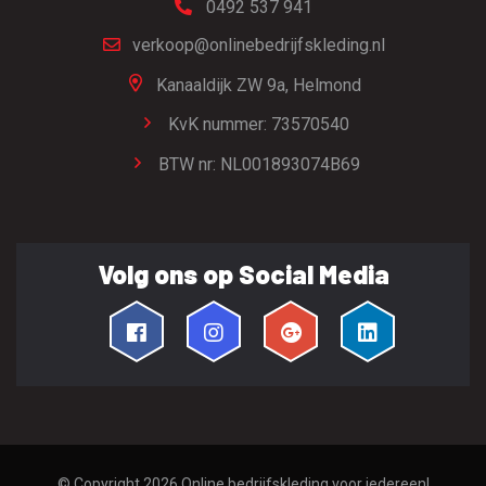
0492 537 941
verkoop@onlinebedrijfskleding.nl
Kanaaldijk ZW 9a,
Helmond
KvK nummer: 73570540
BTW nr: NL001893074B69
Volg ons op Social Media
© Copyright 2026
Online bedrijfskleding voor iedereen!