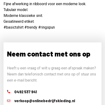
Fijne afwerking in ribboord voor een moderne look.
Tubulair model.
Moderne klassieke snit.
Gesatineerd etiket.
#basictshirt #trendy #ringspun
Neem contact met ons op
Heeft u een vraag of wilt u graag een afspraak maken?
Neem dan telefonisch contact met ons op of stuur ons
een e-mail bericht.
0492 537 941
verkoop@onlinebedrijfskleding.nl