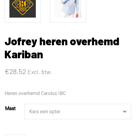
Jofrey heren overhemd
Kariban
€
28,52
Excl. btw.
Heren overhemd Carolus IBC
Maat