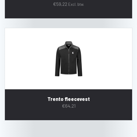
€
59,22
Excl. btw.
Trento fleecevest
€
64,21