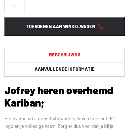
Jofrey
heren
overhemd
Kariban
TOEVOEGEN AAN WINKELWAGEN
aantal
BESCHRIJVING
AANVULLENDE INFORMATIE
Jofrey heren overhemd
Kariban;
Het overhemd Jofrey K545 wordt geleverd met het IBC
logo en je volledige naam. Zorg er dus voor dat je bij je