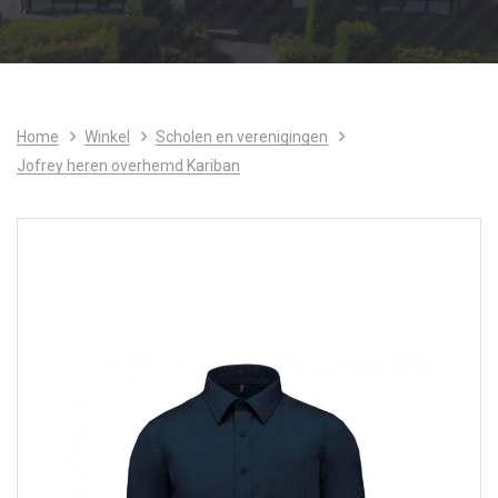
Home
Winkel
Scholen en verenigingen
Jofrey heren overhemd Kariban