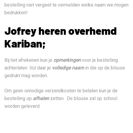
bestelling niet vergeet te vermelden welke naam we mogen
bedrukken!
Jofrey heren overhemd
Kariban;
Bij het afrekenen kun je
opmerkingen
voor je bestelling
achterlaten. Vul daar je
volledige naam
in die op de blouse
gedrukt mag worden.
Om geen onnodige verzendkosten te betalen kun je de
bestelling op
afhalen
zetten. De blouse zal op school
worden geleverd.