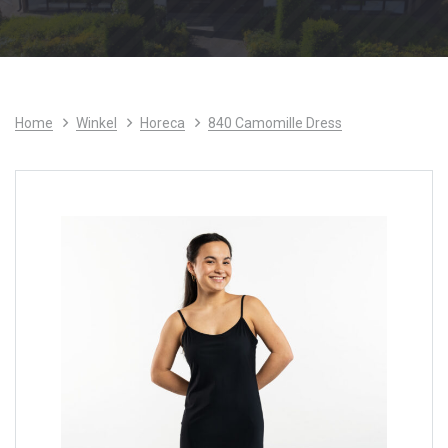
Home
Winkel
Horeca
840 Camomille Dress