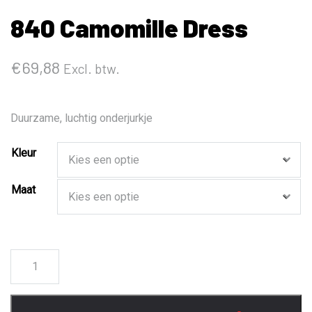
840 Camomille Dress
€
69,88
Excl. btw.
Duurzame, luchtig onderjurkje
Kleur
Maat
840
Camomille
Dress
aantal