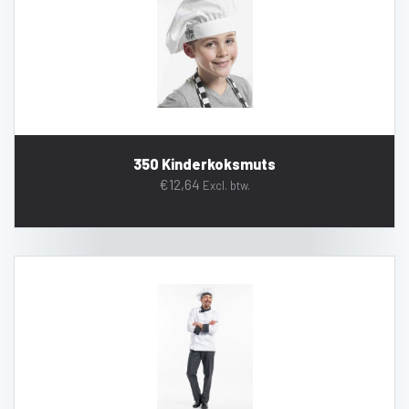
350 Kinderkoksmuts
€
12,64
Excl. btw.