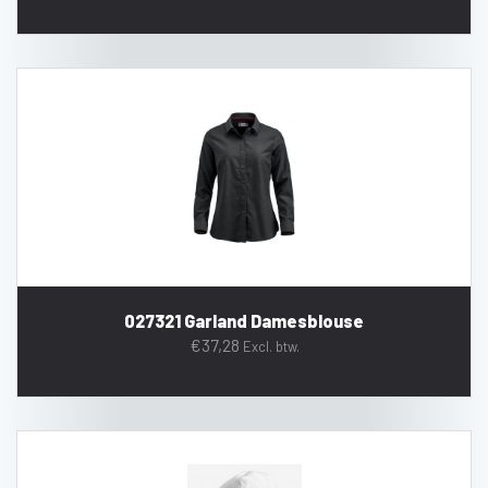
027321 Garland Damesblouse
€
37,28
Excl. btw.