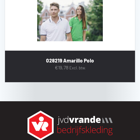
028219 Amarillo Polo
€
19,78
Excl. btw.