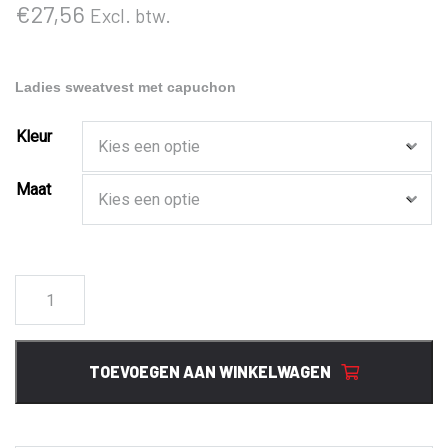
€
27,56
Excl. btw.
Ladies sweatvest met capuchon
Kleur
Maat
021035
Basic
Hooded
Sweatvest
TOEVOEGEN AAN WINKELWAGEN
Ladies
aantal