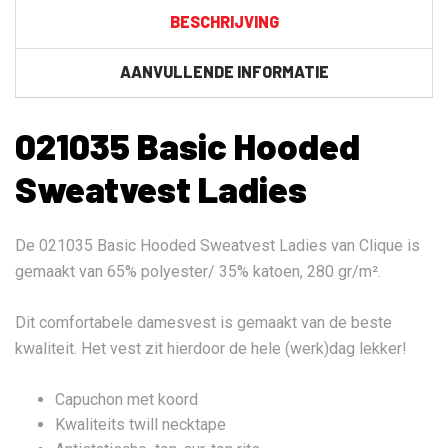
BESCHRIJVING
AANVULLENDE INFORMATIE
021035 Basic Hooded
Sweatvest Ladies
De 021035 Basic Hooded Sweatvest Ladies van Clique is
gemaakt van 65% polyester/ 35% katoen, 280 gr/m².
Dit comfortabele damesvest is gemaakt van de beste
kwaliteit. Het vest zit hierdoor de hele (werk)dag lekker!
Capuchon met koord
Kwaliteits twill necktape