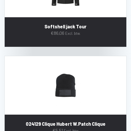
Softshell jack Tour
€
86,06
Excl. btw.
024129 Clique Hubert W.Patch Clique
€
5,51
Excl. btw.