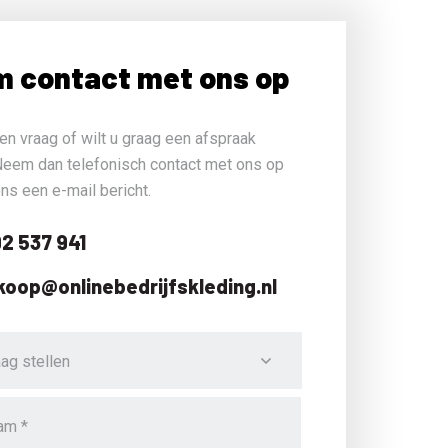
 contact met ons op
en vraag of wilt u graag een afspraak
eem dan telefonisch contact met ons op
ons een e-mail bericht.
2 537 941
koop@onlinebedrijfskleding.nl