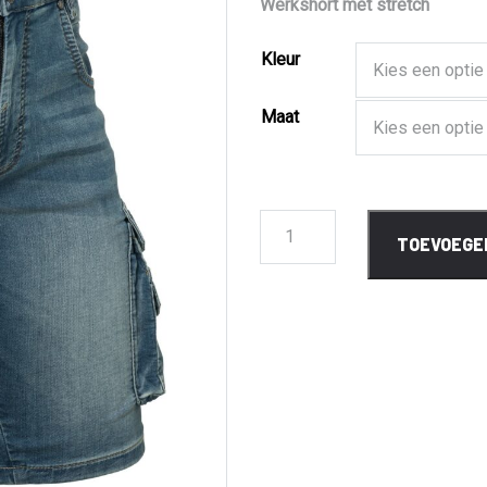
Werkshort met stretch
Kleur
Maat
4.300
TOEVOEGE
Ralph
Werkshort
aantal