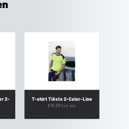
en
er 2-
T-shirt Tiësto 2-Color-Line
€
15,28
Excl. btw.