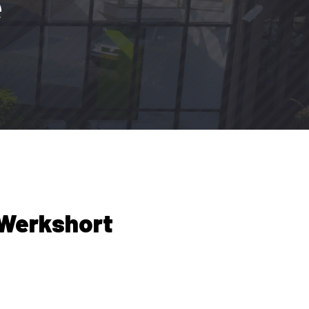
e
 Werkshort