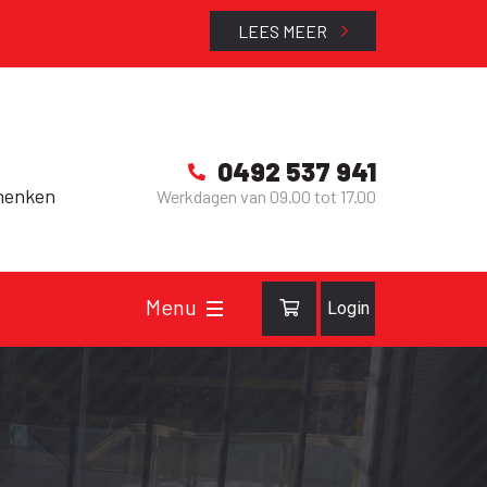
LEES MEER
0492 537 941
henken
Werkdagen van 09.00 tot 17.00
Login