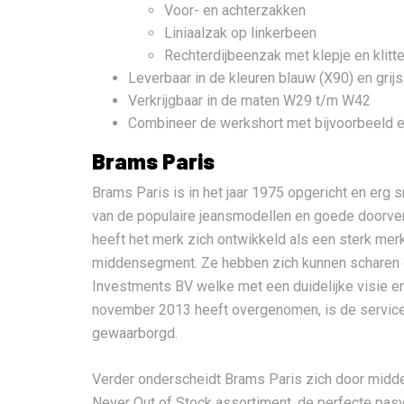
Voor- en achterzakken
Liniaalzak op linkerbeen
Rechterdijbeenzak met klepje en klitt
Leverbaar in de kleuren blauw (X90) en grijs
Verkrijgbaar in de maten W29 t/m W42
Combineer de werkshort met bijvoorbeeld 
Brams Paris
Brams Paris is in het jaar 1975 opgericht en erg 
van de populaire jeansmodellen en goede doorver
heeft het merk zich ontwikkeld als een sterk merk
middensegment. Ze hebben zich kunnen scharen 
Investments BV welke met een duidelijke visie en
november 2013 heeft overgenomen, is de service 
gewaarborgd.
Verder onderscheidt Brams Paris zich door midde
Never Out of Stock assortiment, de perfecte pa