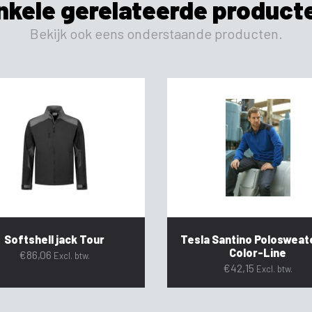
nkele gerelateerde product
Bekijk ook eens onderstaande producten.
Softshell jack Tour
Tesla Santino Polosweat
Color-Line
€
86,06
Excl. btw.
€
42,15
Excl. btw.