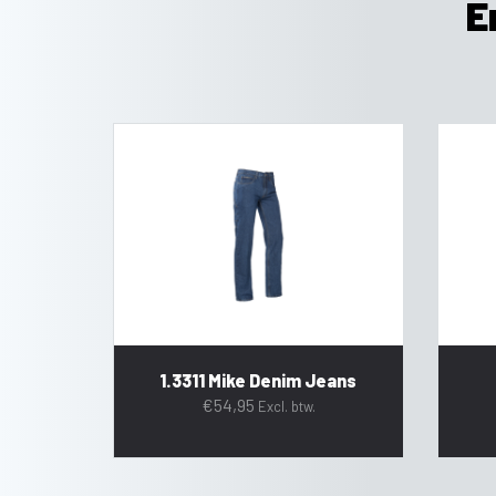
E
1.3311 Mike Denim Jeans
€
54,95
Excl. btw.