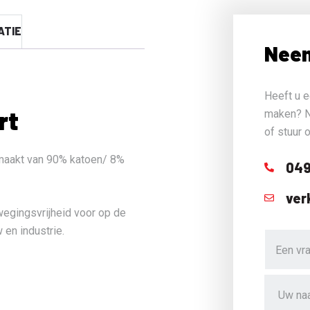
ATIE
Neem
Heeft u e
rt
maken? N
of stuur 
maakt van 90% katoen/ 8%
049
ver
egingsvrijheid voor op de
w en industrie.