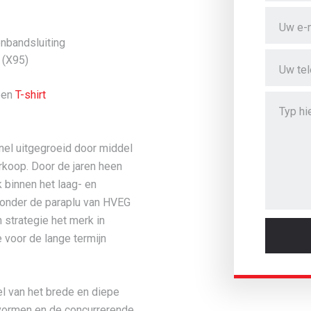
enbandsluiting
 (X95)
een
T-shirt
snel uitgegroeid door middel
koop. Door de jaren heen
 binnen het laag- en
onder de paraplu van HVEG
 strategie het merk in
voor de lange termijn
l van het brede en diepe
svormen en de concurrerende