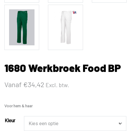
1680 Werkbroek Food BP
Vanaf
€
34,42
Excl. btw.
Voor hem & haar
Kleur