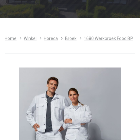
Home
Winkel
Horeca
Broek
1680 Werkbroek Food BP