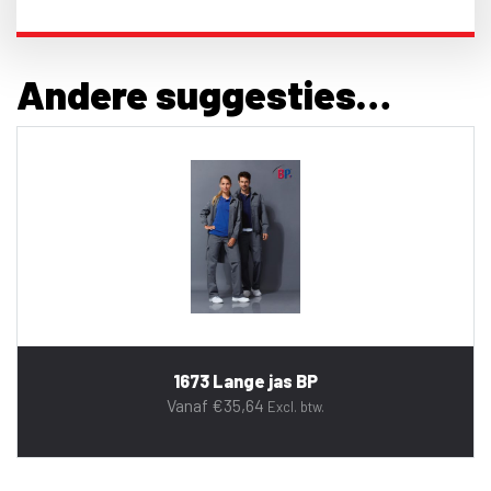
Andere suggesties…
1673 Lange jas BP
Vanaf
€
35,64
Excl. btw.