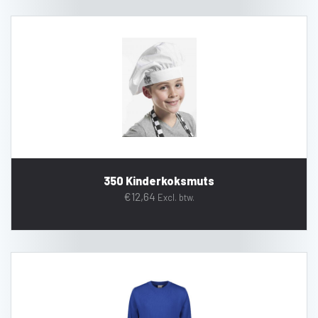
350 Kinderkoksmuts
€
12,64
Excl. btw.