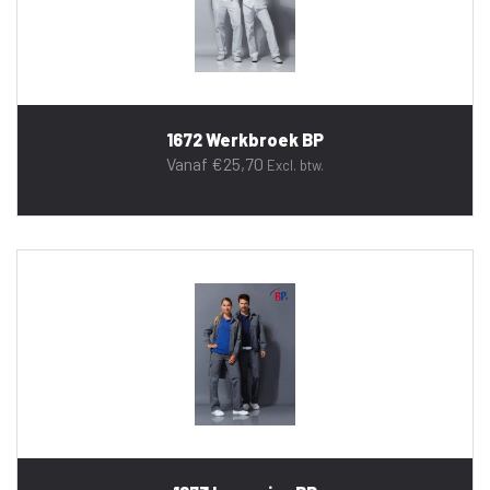
1672 Werkbroek BP
Vanaf
€
25,70
Excl. btw.