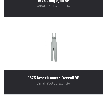
1673 Lange jas BP
Vanaf
€
35,64
Excl. btw.
1675 Amerikaanse Overall BP
Vanaf
€
36,68
Excl. btw.