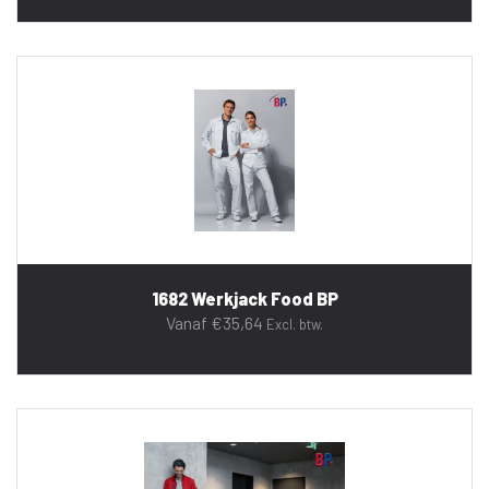
1682 Werkjack Food BP
Vanaf
€
35,64
Excl. btw.