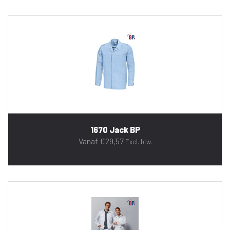
1670 Jack BP
Vanaf
€
29,57
Excl. btw.