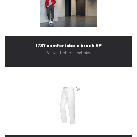
1737 comfortabele broek BP
Vanaf
€
56,59
Excl. btw.