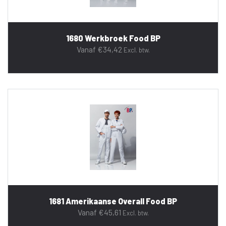
1680 Werkbroek Food BP
Vanaf
€
34,42
Excl. btw.
1681 Amerikaanse Overall Food BP
Vanaf
€
45,61
Excl. btw.