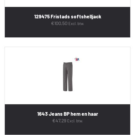
129475 Fristads softshelljack
€
100,50
Excl. btw.
1643 Jeans BP hem en haar
€
47,29
Excl. btw.