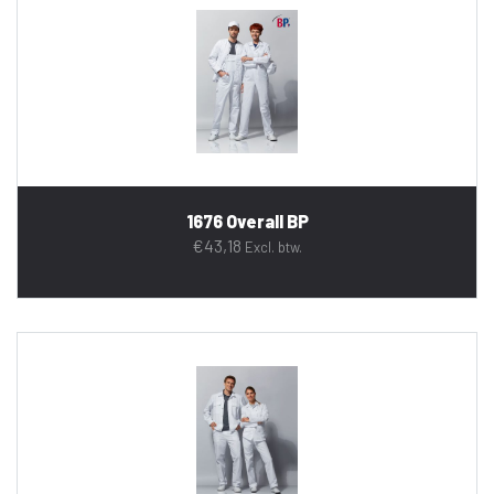
1676 Overall BP
€
43,18
Excl. btw.