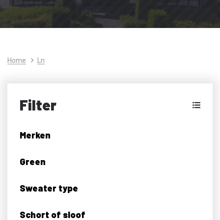
Home
Ln
Filter
Merken
Green
Sweater type
Schort of sloof