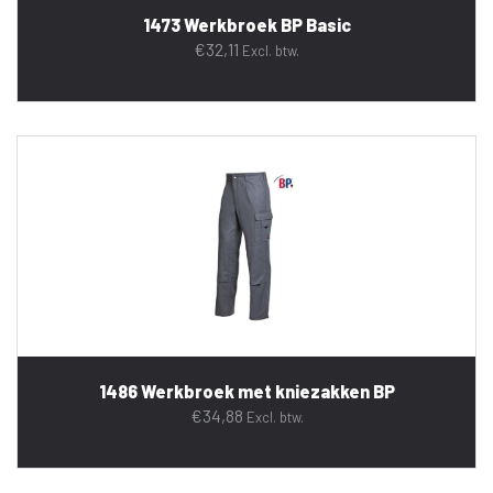
1473 Werkbroek BP Basic
€
32,11
Excl. btw.
1486 Werkbroek met kniezakken BP
€
34,88
Excl. btw.