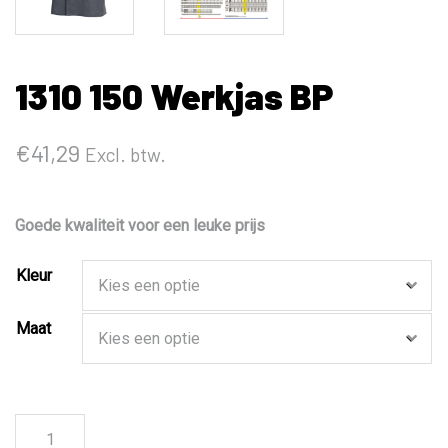
1310 150 Werkjas BP
€
41,29
Excl. btw.
Goede kwaliteit voor een leuke prijs
Kleur
Maat
1310