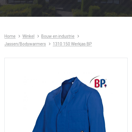
Home
Winkel
Bouw en industrie
Jassen/Bodywarmers
1310 150 Werkjas BP