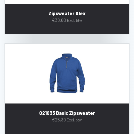
Zipsweater Alex
€
38,60
Excl. btw.
021033 Basic Zipsweater
€
25,39
Excl. btw.