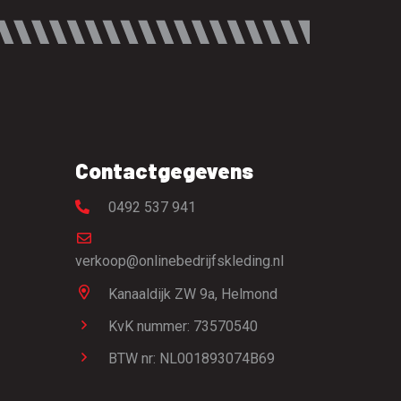
Contactgegevens
0492 537 941
verkoop@onlinebedrijfskleding.nl
Kanaaldijk ZW 9a,
Helmond
KvK nummer: 73570540
BTW nr: NL001893074B69