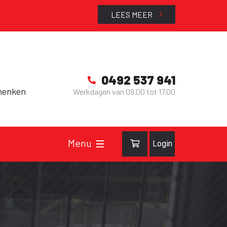
LEES MEER
0492 537 941
henken
Werkdagen van 09.00 tot 17.00
Login