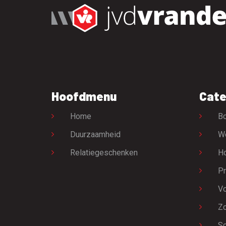
Hoofdmenu
Cate
Home
Bo
Duurzaamheid
W
Relatiegeschenken
H
Pr
Vo
Zo
Sc