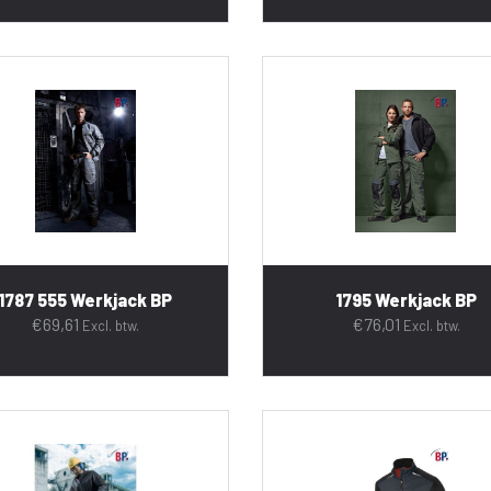
1787 555 Werkjack BP
1795 Werkjack BP
€
69,61
€
76,01
Excl. btw.
Excl. btw.