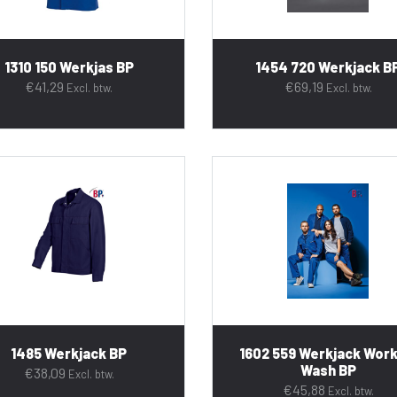
1310 150 Werkjas BP
1454 720 Werkjack B
€
41,29
€
69,19
Excl. btw.
Excl. btw.
1485 Werkjack BP
1602 559 Werkjack Work
Wash BP
€
38,09
Excl. btw.
€
45,88
Excl. btw.