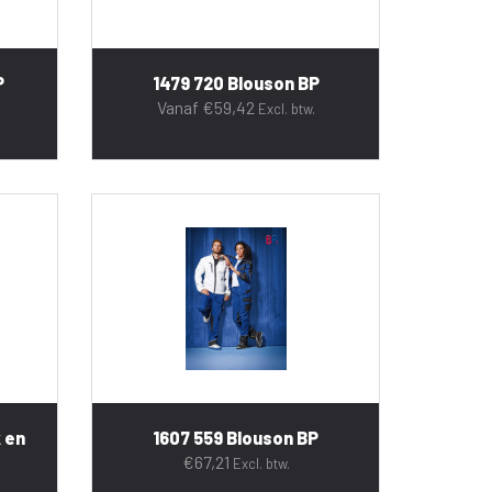
P
1479 720 Blouson BP
Vanaf
€
59,42
Excl. btw.
 en
1607 559 Blouson BP
€
67,21
Excl. btw.