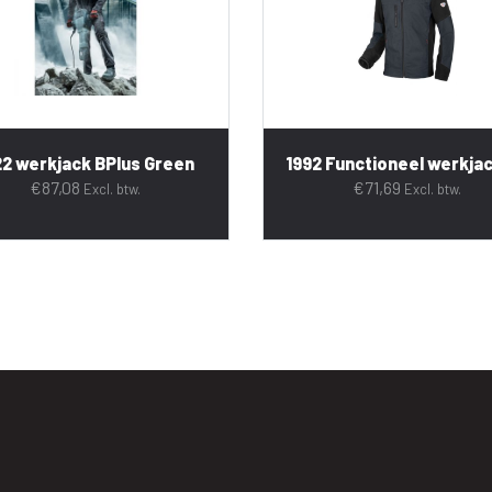
22 werkjack BPlus Green
1992 Functioneel werkja
€
87,08
€
71,69
Excl. btw.
Excl. btw.