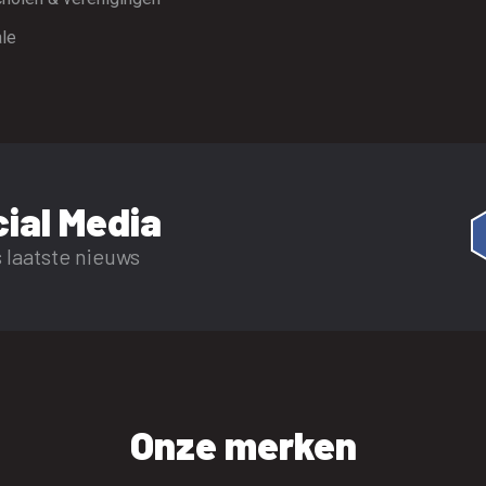
le
ial Media
 laatste nieuws
Onze merken