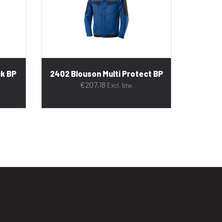
ck BP
2402 Blouson Multi Protect BP
€
207,18
Excl. btw.