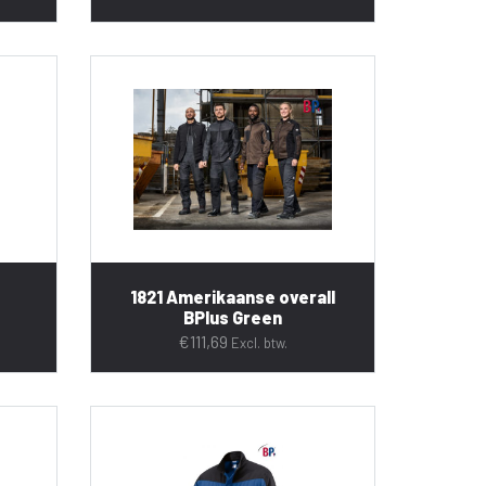
1821 Amerikaanse overall
BPlus Green
€
111,69
Excl. btw.