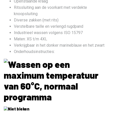
Openstaande kraag
Ritssluiting aan de voorkant met verdekte
knoopsluiting
Diverse zakken (met rits)
Verstelbare taille en verlengd rugdpand
Industrieel wassen volgens ISO 15797
Maten: XS t/m 4XL
Verkrijgbaar in het donker marineblauw en het zwart
Onderhoudsinstructies: