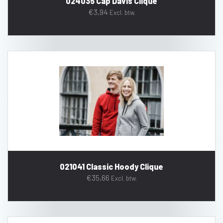
024035 Cap Davis Clique
€
3,94
Excl. btw.
021041 Classic Hoody Clique
€
35,66
Excl. btw.