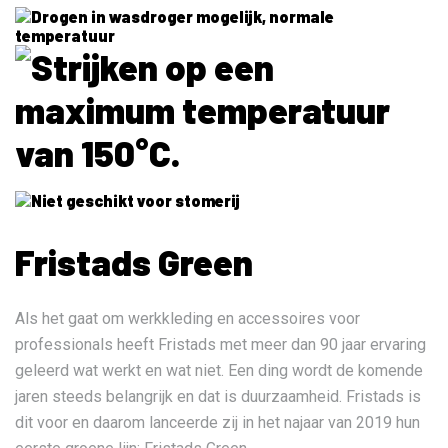
Fristads Green
Als het gaat om werkkleding en accessoires voor
professionals heeft Fristads met meer dan 90 jaar ervaring
geleerd wat werkt en wat niet. Een ding wordt de komende
jaren steeds belangrijk en dat is duurzaamheid. Fristads is
dit voor en daarom lanceerde zij in het najaar van 2019 hun