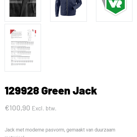
129928 Green Jack
€
100,90
Excl. btw.
Jack met moderne pasvorm, gemaakt van duurzaam