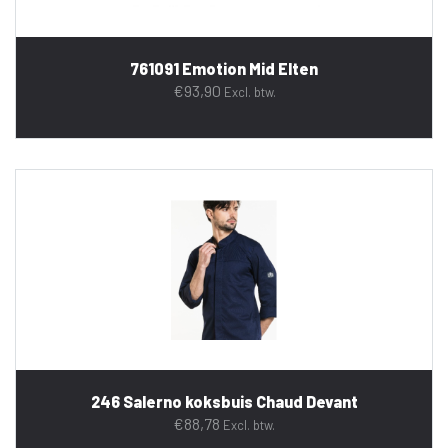
761091 Emotion Mid Elten
€
93,90
Excl. btw.
246 Salerno koksbuis Chaud Devant
€
88,78
Excl. btw.