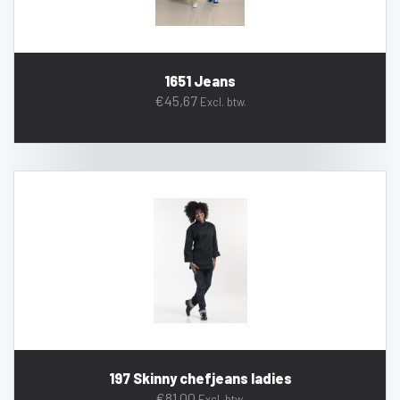
1651 Jeans
€
45,67
Excl. btw.
197 Skinny chefjeans ladies
€
81,00
Excl. btw.