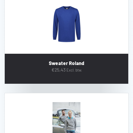
Sweater Roland
€
25,43
Excl. btw.