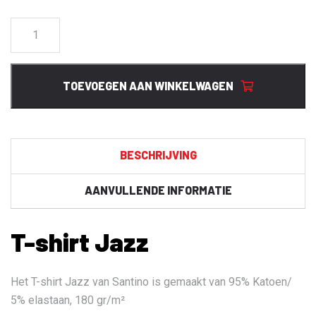
T-
shirt
Jazz
aantal
TOEVOEGEN AAN WINKELWAGEN
BESCHRIJVING
AANVULLENDE INFORMATIE
T-shirt Jazz
Het T-shirt Jazz van Santino is gemaakt van 95% Katoen/
5% elastaan, 180 gr/m²