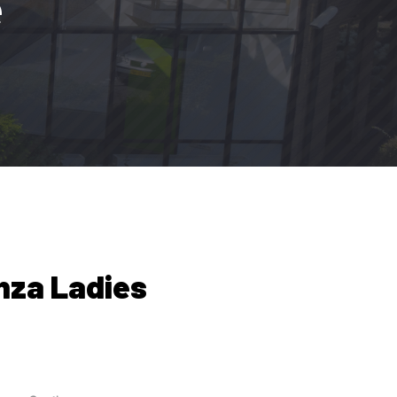
e
nza Ladies