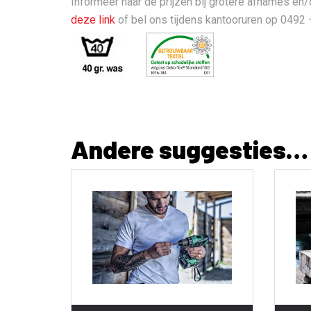
Informeer naar de prijzen bij grotere afnames en
deze link
of bel ons tijdens kantooruren op 0492 
Andere suggesties…