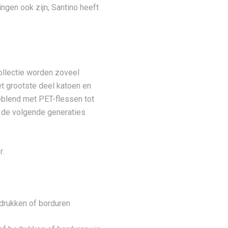
gen ook zijn, Santino heeft
collectie worden zoveel
et grootste deel katoen en
eblend met PET-flessen tot
k de volgende generaties
r.
edrukken of borduren