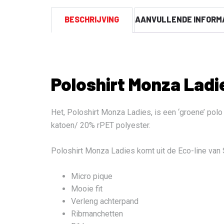
BESCHRIJVING
AANVULLENDE INFORM
Poloshirt Monza Ladi
Het, Poloshirt Monza Ladies, is een ‘groene’ po
katoen/ 20% rPET polyester.
Poloshirt Monza Ladies komt uit de Eco-line van 
Micro pique
Mooie fit
Verleng achterpand
Ribmanchetten