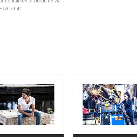
/of bedrukken of borduren via
– 53 79 41