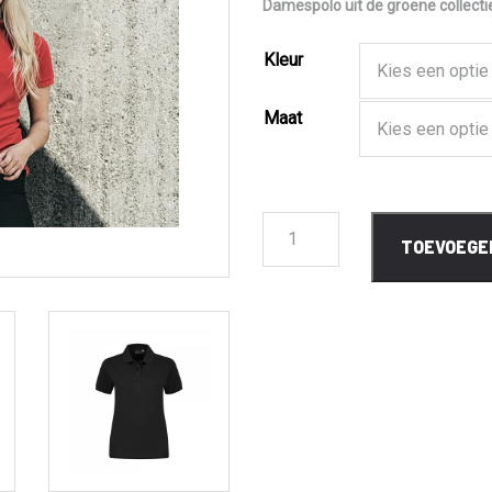
Damespolo uit de groene collecti
Kleur
Maat
Poloshirt
TOEVOEGE
Monza
Ladies
aantal