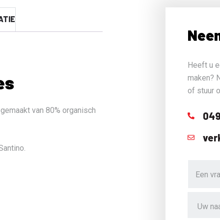
ATIE
Neem
Heeft u e
es
maken? N
of stuur 
lo gemaakt van 80% organisch
049
ver
Santino.