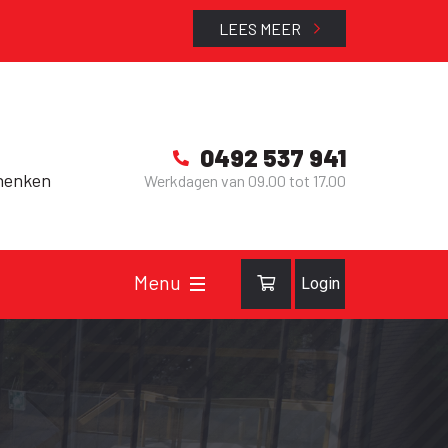
LEES MEER
0492 537 941
henken
Werkdagen van 09.00 tot 17.00
Login