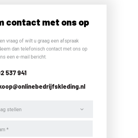
 contact met ons op
en vraag of wilt u graag een afspraak
eem dan telefonisch contact met ons op
ons een e-mail bericht.
2 537 941
koop@onlinebedrijfskleding.nl