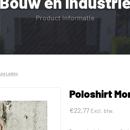
Bouw en industri
Product informatie
nza Ladies
Poloshirt Mo
€
22,77
Excl. btw.