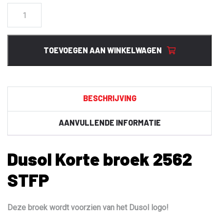
Dusol
Korte
broek
2562
TOEVOEGEN AAN WINKELWAGEN
STFP
aantal
BESCHRIJVING
AANVULLENDE INFORMATIE
Dusol Korte broek 2562
STFP
Deze broek wordt voorzien van het Dusol logo!