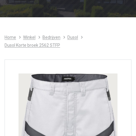
Home
Winkel
Bedrijven
Dusol
Dusol Korte broek 2562 STFP