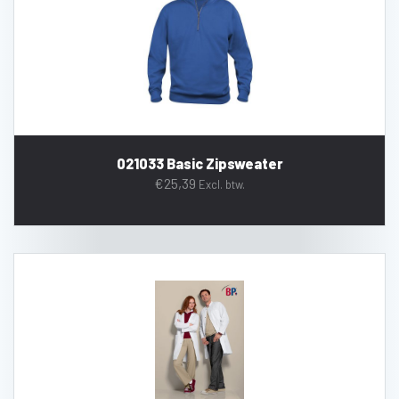
021033 Basic Zipsweater
€
25,39
Excl. btw.