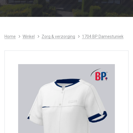
Home
Winkel
Zorg & verzorging
1704 BP Damestuniek