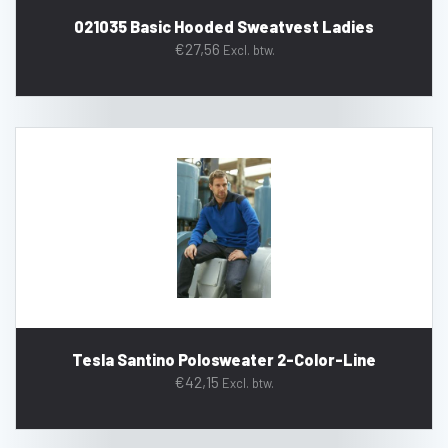
021035 Basic Hooded Sweatvest Ladies
€
27,56
Excl. btw.
Tesla Santino Polosweater 2-Color-Line
€
42,15
Excl. btw.