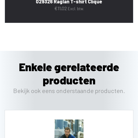
029326 Raglan T-shirt Clique
€
11,02
Excl. btw.
Enkele gerelateerde
producten
Bekijk ook eens onderstaande producten.