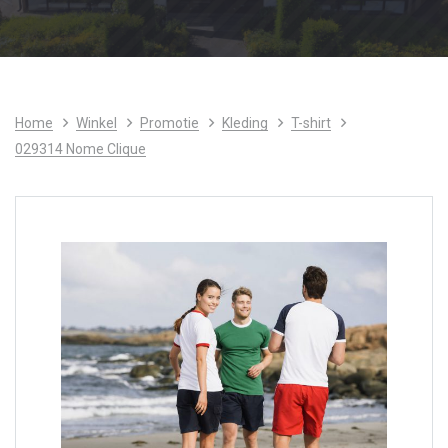
Home
Winkel
Promotie
Kleding
T-shirt
029314 Nome Clique