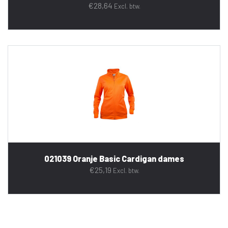
€
28,64
Excl. btw.
021039 Oranje Basic Cardigan dames
€
25,19
Excl. btw.