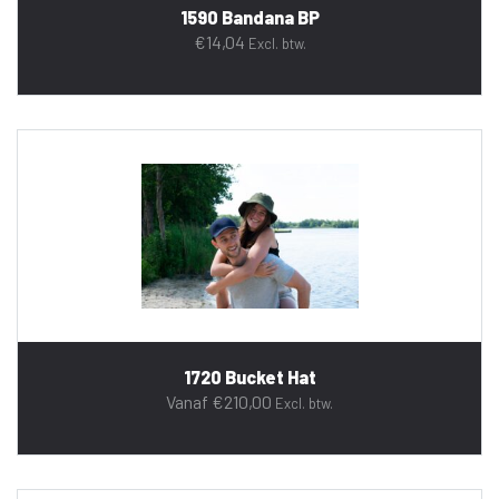
1590 Bandana BP
€
14,04
Excl. btw.
1720 Bucket Hat
Vanaf
€
210,00
Excl. btw.