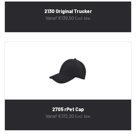
2130 Original Trucker
Vanaf
€
139,50
Excl. btw.
2705 rPet Cap
Vanaf
€
312,20
Excl. btw.