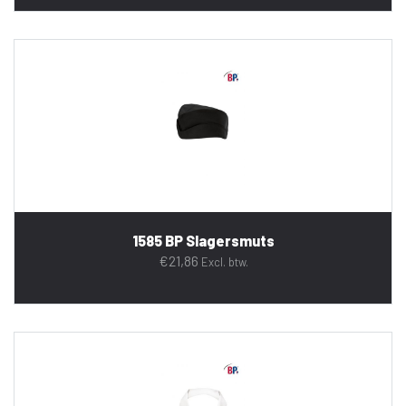
1585 BP Slagersmuts
€
21,86
Excl. btw.