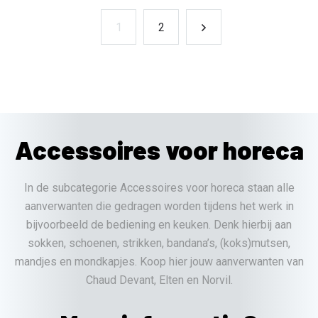
1
2
Accessoires voor horeca
In de subcategorie Accessoires voor horeca staan alle
aanverwanten die gedragen worden tijdens het werk in
bijvoorbeeld de bediening en keuken. Denk hierbij aan
sokken, schoenen, strikken, bandana’s, (koks)mutsen,
mandjes en mondkapjes. Koop hier jouw aanverwanten van
Chaud Devant, Elten en Norvil.