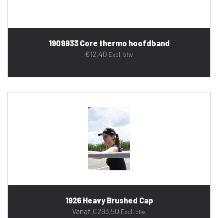
1909933 Core thermo hoofdband
€
12,40
Excl. btw.
1926 Heavy Brushed Cap
Vanaf
€
293,50
Excl. btw.