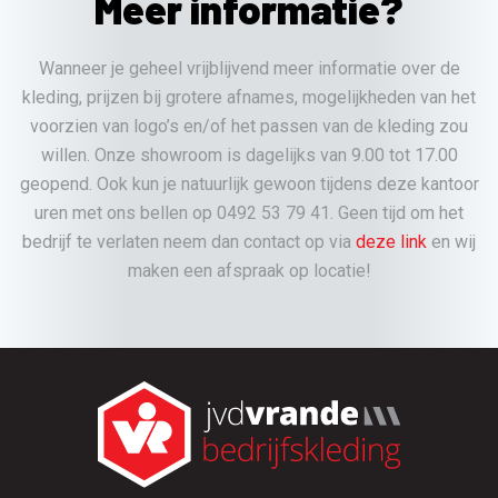
Meer informatie?
Wanneer je geheel vrijblijvend meer informatie over de
kleding, prijzen bij grotere afnames, mogelijkheden van het
voorzien van logo’s en/of het passen van de kleding zou
willen. Onze showroom is dagelijks van 9.00 tot 17.00
geopend. Ook kun je natuurlijk gewoon tijdens deze kantoor
uren met ons bellen op 0492 53 79 41. Geen tijd om het
bedrijf te verlaten neem dan contact op via
deze link
en wij
maken een afspraak op locatie!