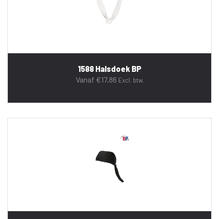
1588 Halsdoek BP
Vanaf
€
17,86
Excl. btw.