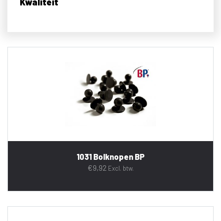
Kwaliteit
1031 Bolknopen BP
€
9,92
Excl. btw.