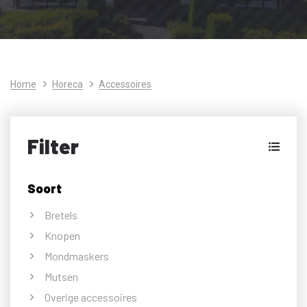
Home
Horeca
Accessoires
Filter
Soort
Bretels
Knopen
Mondmaskers
Mutsen
Overige accessoires