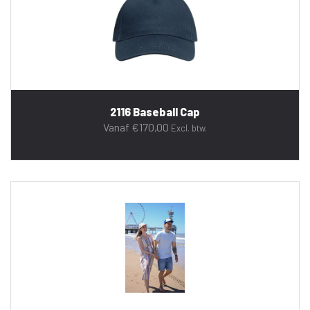
2116 Baseball Cap
Vanaf
€
170,00
Excl. btw.