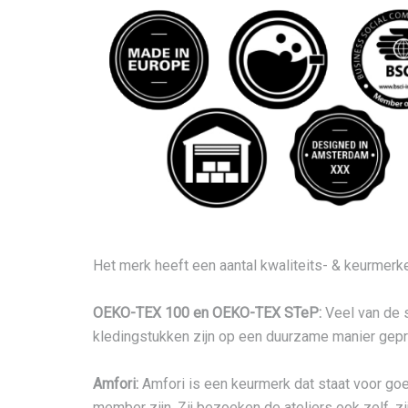
Het merk heeft een aantal kwaliteits- & keurmerk
OEKO-TEX 100 en OEKO-TEX STeP:
Veel van de 
kledingstukken zijn op een duurzame manier gepro
Amfori:
Amfori is een keurmerk dat staat voor go
member zijn. Zij bezoeken de ateliers ook zelf, zi