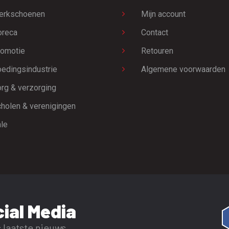
erkschoenen
Mijn account
oreca
Contact
omotie
Retouren
edingsindustrie
Algemene voorwaarden
rg & verzorging
holen & verenigingen
le
ial Media
 laatste nieuws