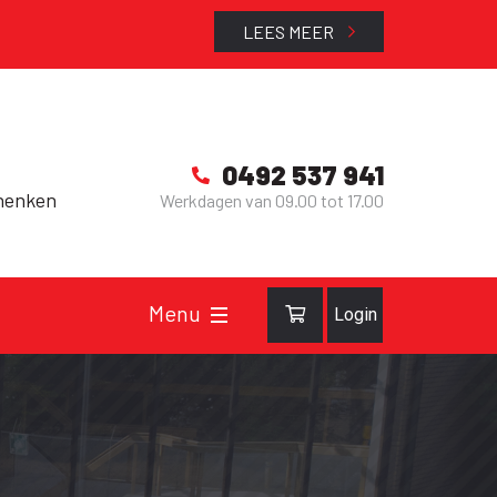
LEES MEER
0492 537 941
henken
Werkdagen van 09.00 tot 17.00
Login