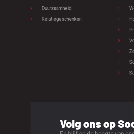
Duurzaamheid
W
Relatiegeschenken
H
Pr
Vo
Zo
Sc
Sa
Volg ons op Soc
En blijf op de hoogte van ons