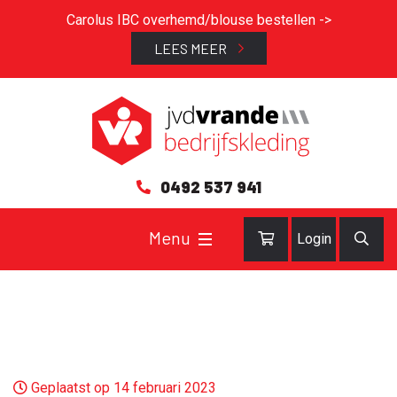
Carolus IBC overhemd/blouse bestellen ->
LEES MEER
0492 537 941
Login
Geplaatst op 14 februari 2023