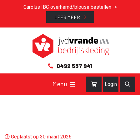
Carolus IBC overhemd/blouse bestellen ->
LEES MEER
0492 537 941
Login
Geplaatst op 30 maart 2026