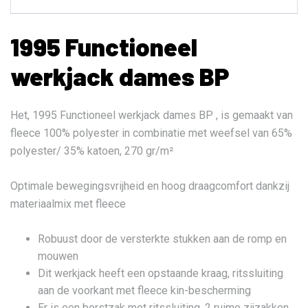
1995 Functioneel
werkjack dames BP
Het, 1995 Functioneel werkjack dames BP , is gemaakt van
fleece 100% polyester in combinatie met weefsel van 65%
polyester/ 35% katoen, 270 gr/m²
Optimale bewegingsvrijheid en hoog draagcomfort dankzij
materiaalmix met fleece
Robuust door de versterkte stukken aan de romp en
mouwen
Dit werkjack heeft een opstaande kraag, ritssluiting
aan de voorkant met fleece kin-bescherming
Er is een borstzak met ritssluiting, 2 ruime zijzakken