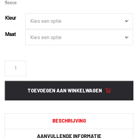
fleece
Kleur
Maat
1995
Functioneel
werkjack
dames
TOEVOEGEN AAN WINKELWAGEN
BP
aantal
BESCHRIJVING
AANVULLENDE INFORMATIE