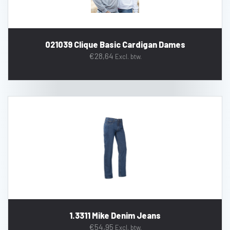
021039 Clique Basic Cardigan Dames
€
28,64
Excl. btw.
1.3311 Mike Denim Jeans
€
54,95
Excl. btw.