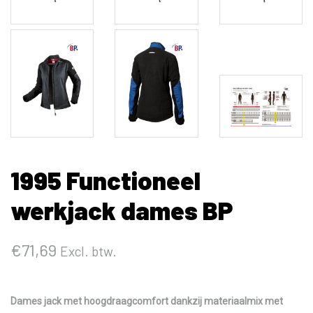
1995 Functioneel
werkjack dames BP
€
71,69
Excl. btw.
Dames jack met hoogdraagcomfort dankzij materiaalmix met