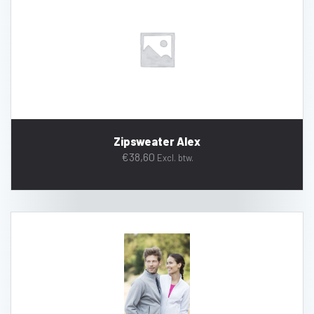
Zipsweater Alex
€
38,60
Excl. btw.