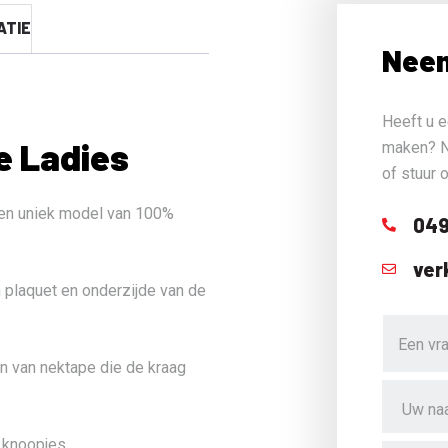
ATIE
Neem
Heeft u e
e Ladies
maken? N
of stuur 
een uniek model van 100%
049
ver
 plaquet en onderzijde van de
en van nektape die de kraag
e knoopjes