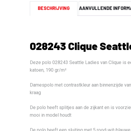
BESCHRIJVING
AANVULLENDE INFORM
028243 Clique Seattl
Deze polo 028243 Seattle Ladies van Clique is 
katoen, 190 gr/m²
Damespolo met contrastkleur aan binnenzijde van
kraag
De polo heeft splitjes aan de zijkant en is voorzi
mooi in model houdt
De polo heeft een sluiting met 5 rood-wit-blauw