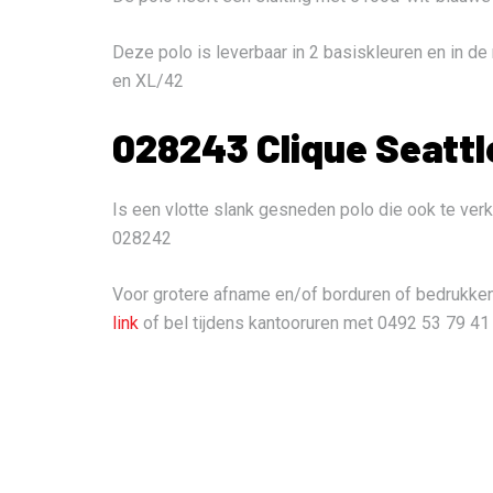
Deze polo is leverbaar in 2 basiskleuren en in 
en XL/42
028243 Clique Seattl
Is een vlotte slank gesneden polo die ook te verk
028242
Voor grotere afname en/of borduren of bedrukke
link
of bel tijdens kantooruren met 0492 53 79 41