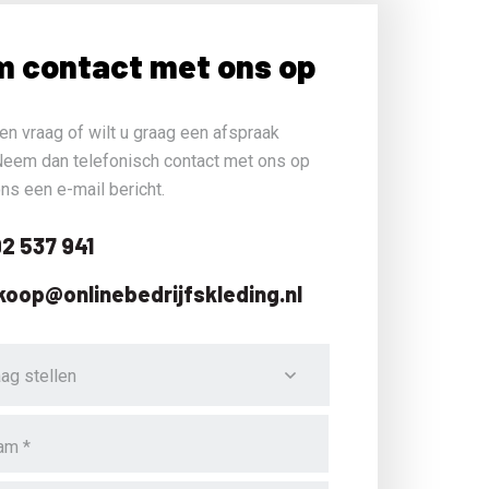
 contact met ons op
en vraag of wilt u graag een afspraak
eem dan telefonisch contact met ons op
ons een e-mail bericht.
2 537 941
koop@onlinebedrijfskleding.nl