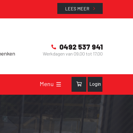
LEES MEER
0492 537 941
henken
Werkdagen van 09.00 tot 17.00
Login