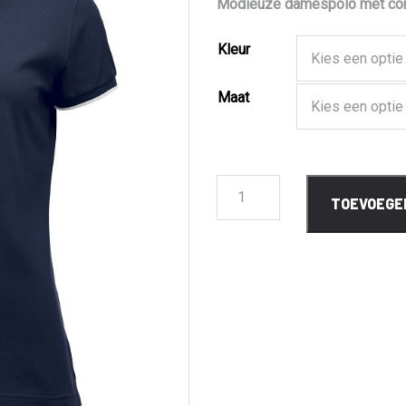
Modieuze damespolo met con
Kleur
Maat
028243
TOEVOEGE
Clique
Seattle
Ladies
aantal