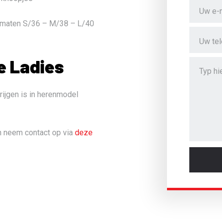
de maten S/36 – M/38 – L/40
e Ladies
rijgen is in herenmodel
n neem contact op via
deze