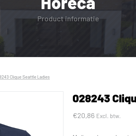
Horeca
Product informatie
8243 Clique Seattle Ladies
028243 Cliqu
€
20,86
Excl. btw.