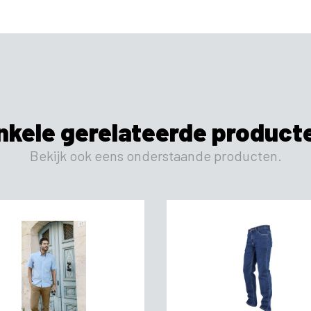
nkele gerelateerde product
Bekijk ook eens onderstaande producten.