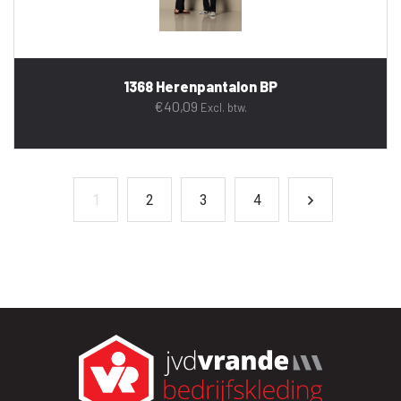
1368 Herenpantalon BP
€
40,09
Excl. btw.
1
2
3
4