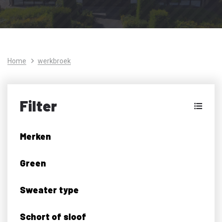
Home
werkbroek
Filter
Merken
Green
Sweater type
Schort of sloof