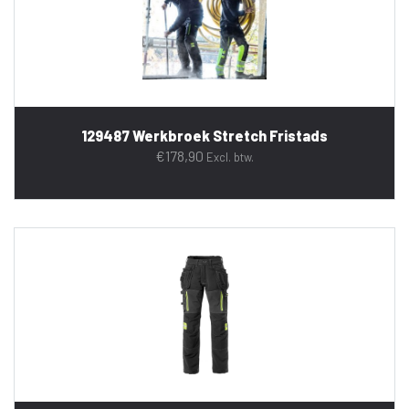
129487 Werkbroek Stretch Fristads
€
178,90
Excl. btw.