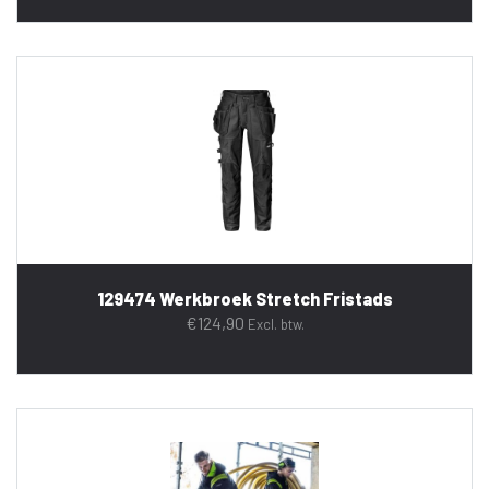
129474 Werkbroek Stretch Fristads
€
124,90
Excl. btw.