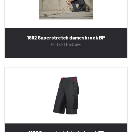
1862 Superstretch damesbroek BP
€
107,91
Excl. btw.