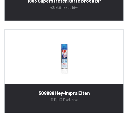
1863 Superstretch korte broek BP
€
89,91
Excl. btw.
508888 Hey-Impra Elten
€
11,90
Excl. btw.