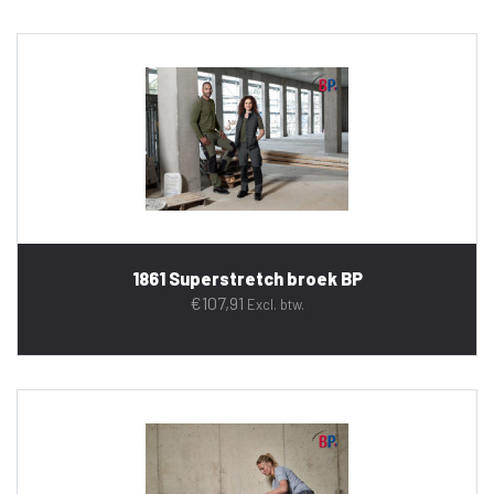
1861 Superstretch broek BP
€
107,91
Excl. btw.