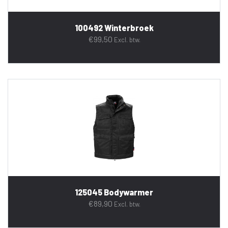
100492 Winterbroek
€
99,50
Excl. btw.
125045 Bodywarmer
€
89,90
Excl. btw.